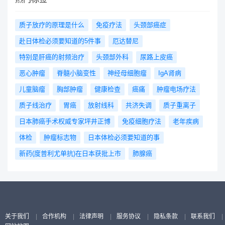
质子放疗的原理是什么
免疫疗法
头颈部癌症
赴日体检必须要知道的5件事
厄达替尼
特别是肝癌的射频治疗
头颈部外科
尿路上皮癌
恶心肿瘤
脊髓小脑变性
神经母细胞瘤
IgA肾病
儿童脑瘤
胸部肿瘤
健康检查
癌痛
肿瘤电场疗法
质子线治疗
胃癌
放射线科
共济失调
质子重离子
日本肺癌手术权威专家坪井正博
免疫细胞疗法
老年疾病
体检
肿瘤标志物
日本体检必须要知道的事
新药(度普利尤单抗)在日本获批上市
肺腺癌
关于我们
|
合作机构
|
法律声明
|
服务协议
|
隐私条款
|
联系我们
|