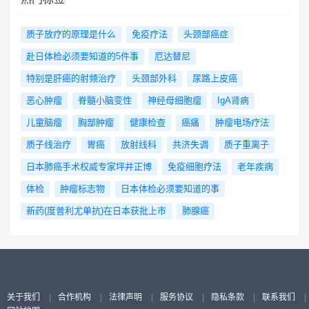
质子放疗的原理是什么
免疫疗法
头颈部癌症
赴日体检必须要知道的5件事
厄达替尼
特别是肝癌的射频治疗
头颈部外科
尿路上皮癌
恶心肿瘤
脊髓小脑变性
神经母细胞瘤
IgA肾病
儿童脑瘤
胸部肿瘤
健康检查
癌痛
肿瘤电场疗法
质子线治疗
胃癌
放射线科
共济失调
质子重离子
日本肺癌手术权威专家坪井正博
免疫细胞疗法
老年疾病
体检
肿瘤标志物
日本体检必须要知道的事
新药(度普利尤单抗)在日本获批上市
肺腺癌
关于我们
|
合作机构
|
法律声明
|
服务协议
|
隐私条款
|
联系我们
|