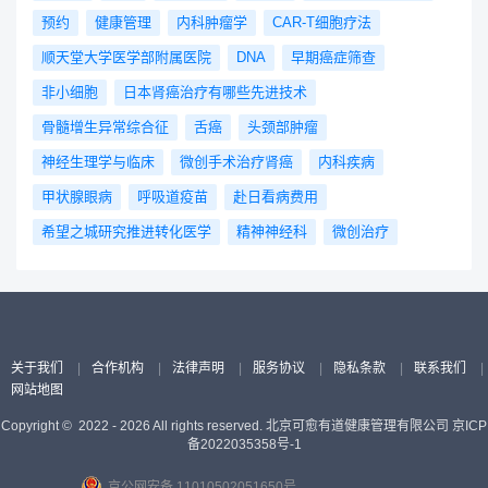
预约
健康管理
内科肿瘤学
CAR-T细胞疗法
顺天堂大学医学部附属医院
DNA
早期癌症筛查
非小细胞
日本肾癌治疗有哪些先进技术
骨髓增生异常综合征
舌癌
头颈部肿瘤
神经生理学与临床
微创手术治疗肾癌
内科疾病
甲状腺眼病
呼吸道疫苗
赴日看病费用
希望之城研究推进转化医学
精神神经科
微创治疗
关于我们
|
合作机构
|
法律声明
|
服务协议
|
隐私条款
|
联系我们
|
网站地图
Copyright © 2022 - 2026 All rights reserved. 北京可愈有道健康管理有限公司
京ICP
备2022035358号-1
京公网安备 11010502051650号