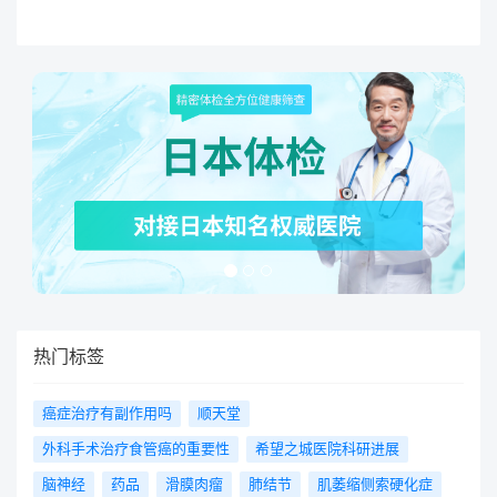
疗复杂的结肠直肠手术方面有独特的技巧，
他已经做了将近2000台腹腔镜结肠和直肠
手术，并有超过15个国家邀请他做手术。
在米尔萨姆教授的领导下，纽约长老会医院
威尔康奈尔医学中心的结肠和直肠手术中
90%的部分都采用高新技能和微小的创口手
术。他已经出版了四本书、24本书章节、
250多篇论文、演讲和教育视频。他是14个
闻名专业协会的成员，是美国结肠直肠外科
医师协会、美国外科学院和外科肿瘤学会的
研究员。特长：结肠和直肠手术专业知识：
直肠手术腹腔镜结肠和直肠手术微小的创口
手术结肠癌结肠手术腹腔镜结肠手术复杂肛
瘘疾病计算机辅助手术腹腔镜手术结肠直肠
癌炎症性肠病肠功能障碍肠保留狭窄成形术
憩室炎克罗恩氏病复杂盆腔手术内窥镜手术
热门标签
痔疮肛门癌直肠癌憩室的疾病肛裂结肠/直
肠癌手术痔手术直肠脱垂肛门失禁肠瘘手术
盆腔手术腹腔镜检查溃疡性结肠炎瘘大便失
癌症治疗有副作用吗
顺天堂
禁直肠肛门手术微小的创口手术括约肌保留
手术肛门失禁手术溃疡性结肠炎手术回肠造
外科手术治疗食管癌的重要性
希望之城医院科研进展
口术肠梗阻结肠直肠癌
脑神经
药品
滑膜肉瘤
肺结节
肌萎缩侧索硬化症