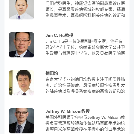
来更多康复的希望，同时减轻家人的心理负
门田哲弥医生，神尾记念医院副鼻窦诊疗医
内肝脏外科学》被翻译成中文，成为肝胆胰
担。此外，他还致力于培养肺癌和其他呼吸
师长，是耳鼻喉疾病领域的权威专家，精通
外科医生必读的书籍之一。
内科专业医生，以缓解全国性呼吸专门医生
副鼻窦手术、耳鼻咽喉科相关疾病的诊断和
人才储备不足的问题，为医学的发展做出贡
治疗，是日本耳鼻咽喉科学会认定的耳鼻咽
献。
喉专科医生和专科实习指导医生。
Jim C. Hu教授
Jim C. Hu是一位泌尿科肿瘤专家，他拥有
经济学学士学位、约翰霍普金斯大学公共卫
生政策与管理硕士学位，以及贝勒医学院医
学博士学位。他曾在加州大学洛杉矶分校的
大卫格芬医学院完成泌尿外科住院医师实习
期，并在希望之城国家医疗中心担任泌尿肿
徳田均
瘤学研究员。专业知识：前列腺癌、肾癌、
东京大学毕业的徳田均教授专注于间质性肺
睾丸癌、膀胱癌、肾盂输尿管连接部梗阻、
炎、难治性感染症、风湿病胶原性疾患引发
肾盂输尿管交界处梗阻、肾上腺癌达芬奇机
的肺疾病以及呼吸系统疾病的画像诊断和治
器人手术、机器人手术、微小的创口手术、
疗。
微小的创口机器人手术
Jeffrey W. Milsom教授
美国外科医师学会会员Jeffrey W. Milsom教
授负责管理腹腔镜和传统结肠直肠手术的培
训项目米尔萨姆教授在用微小的创口手术治