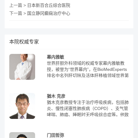
上一篇 >
日本新百合丘综合医院
下一篇 >
国立静冈癫痫治疗中心
本院权威专家
幕内雅敏
世界肝胆外科领域的权威专家幕内雅敏教
授，被誉为“世界幕内”，在BioMedExperts
排名中名列肝切除及活体肝移植领域世界第
一。他是国际外科、消化科和肿瘤科医师协
会(IASGO)主席，日本外科学会主席，荣获
肝胆胰外科学会的多项权威奖项，如2010-
猶木 克彦
2017年度best doctor、2015年IASGO名誉
猶木克彦教授专注于治疗呼吸疾病，包括肺
研究金、2014年日本超声医学会特别学会
炎、慢性闭塞性肺疾病（COPD）、支气管
奖、日本肝脏学会功劳奖等。NHK电视台
哮喘、肺癌、睡眠时无呼吸综合症等。他致
曾采访并拍摄了他的从医经历纪录片。幕内
力于打破学科界限，将呼吸内科、呼吸外科
雅敏教授在肝脏外科和肝癌治疗方面做出了
和放射线科融为一体，以科学的、实证根据
先驱性的贡献，被誉为“肝脏外科的王者”。
为基础提供高度专业的医疗服务，为患者带
门田哲弥
他根据自己近40年的从医经验著作的《幕