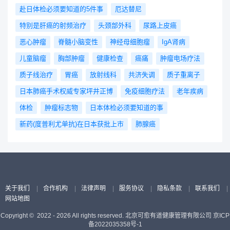
赴日体检必须要知道的5件事
厄达替尼
特别是肝癌的射频治疗
头颈部外科
尿路上皮癌
恶心肿瘤
脊髓小脑变性
神经母细胞瘤
IgA肾病
儿童脑瘤
胸部肿瘤
健康检查
癌痛
肿瘤电场疗法
质子线治疗
胃癌
放射线科
共济失调
质子重离子
日本肺癌手术权威专家坪井正博
免疫细胞疗法
老年疾病
体检
肿瘤标志物
日本体检必须要知道的事
新药(度普利尤单抗)在日本获批上市
肺腺癌
关于我们
|
合作机构
|
法律声明
|
服务协议
|
隐私条款
|
联系我们
|
网站地图
Copyright © 2022 - 2026 All rights reserved. 北京可愈有道健康管理有限公司
京ICP
备2022035358号-1