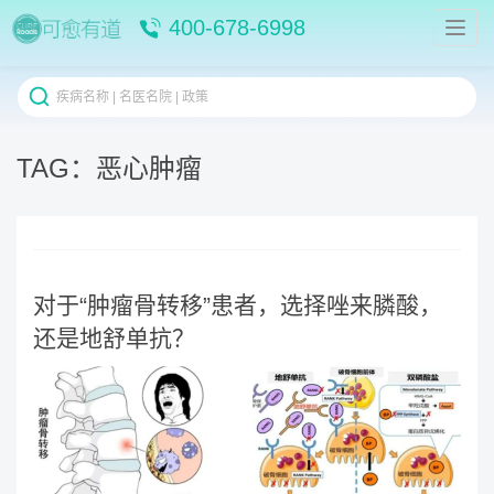
400-678-6998
TAG：恶心肿瘤
对于“肿瘤骨转移”患者，选择唑来膦酸，
还是地舒单抗？