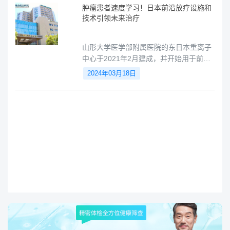
使其成为治疗前列腺癌的有效选择之一。
肿瘤患者速度学习！日本前沿放疗设施和
同时，随着国际医疗合作的加强，一些患
技术引领未来治疗
者选择赴日进行质子线治疗。本文将就前
列腺癌及其筛查、质子线治疗进行概述，
山形大学医学部附属医院的东日本重离子
并解读赴日治疗的流程。
中心于2021年2月建成，并开始用于前列
腺癌和头颈部肿瘤的治疗。该中心计划于
2024年03月18日
年内扩大照射旋转角度，开始盆腔癌及肺
癌的治疗。