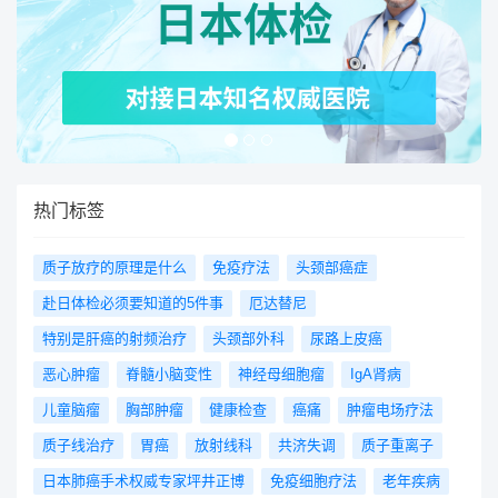
热门标签
质子放疗的原理是什么
免疫疗法
头颈部癌症
赴日体检必须要知道的5件事
厄达替尼
特别是肝癌的射频治疗
头颈部外科
尿路上皮癌
恶心肿瘤
脊髓小脑变性
神经母细胞瘤
IgA肾病
儿童脑瘤
胸部肿瘤
健康检查
癌痛
肿瘤电场疗法
质子线治疗
胃癌
放射线科
共济失调
质子重离子
日本肺癌手术权威专家坪井正博
免疫细胞疗法
老年疾病