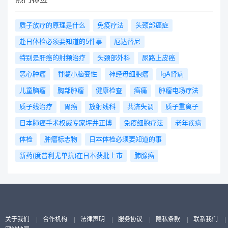
质子放疗的原理是什么
免疫疗法
头颈部癌症
赴日体检必须要知道的5件事
厄达替尼
特别是肝癌的射频治疗
头颈部外科
尿路上皮癌
恶心肿瘤
脊髓小脑变性
神经母细胞瘤
IgA肾病
儿童脑瘤
胸部肿瘤
健康检查
癌痛
肿瘤电场疗法
质子线治疗
胃癌
放射线科
共济失调
质子重离子
日本肺癌手术权威专家坪井正博
免疫细胞疗法
老年疾病
体检
肿瘤标志物
日本体检必须要知道的事
新药(度普利尤单抗)在日本获批上市
肺腺癌
关于我们
|
合作机构
|
法律声明
|
服务协议
|
隐私条款
|
联系我们
|