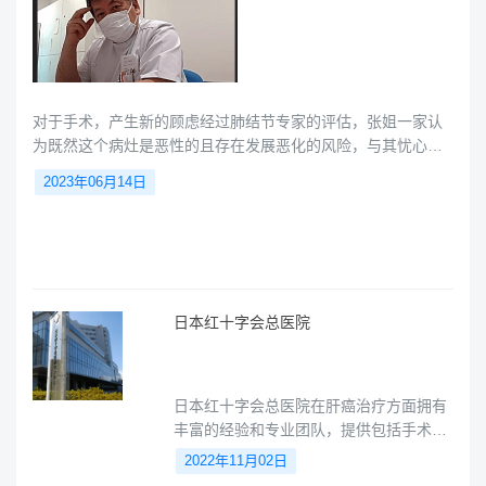
对于手术，产生新的顾虑经过肺结节专家的评估，张姐一家认
为既然这个病灶是恶性的且存在发展恶化的风险，与其忧心忡
忡地观察，不如尽早进行手术切除，以确保安全。考虑手术需
2023年06月14日
要住院休息一段时间，张姐开始调整工作事项。但一周后，张
姐联系我们说对手术有新的疑虑。
日本红十字会总医院
日本红十字会总医院在肝癌治疗方面拥有
丰富的经验和专业团队，提供包括手术、
介入治疗、化疗和靶向治疗在内的综合治
2022年11月02日
疗方案。