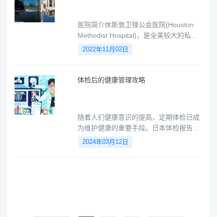
瓦。
医院简介休斯敦卫理公会医院(Houston
Methodist Hospital)，是全美较大的私
立、非营利性、教学医疗中心之一。90多
2022年11月02日
年来，该院以病人为中心的优质医疗服务
已扬名海内外。
体检后的健康管理攻略
随着人们健康意识的提高，定期体检已成
为维护健康的重要手段。日本体检报告因
其专业性和全面性，备受关注。本文将为
2024年03月12日
您介绍如何解读日本体检报告，并提供相
应的健康建议，助您守护健康。