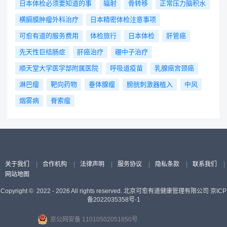
日本体检必须要知道的事
辐射
骨转移
正常压力脑积水
横膈膜肿瘤外科治疗
日本精密体检注意事项
可愈有道的服务费用
体检旅行
日本体检
肝管癌
先天性巨结肠症
肝癌治疗
硼中子治疗
顺天堂大学医学部附属医院
呼吸道疫苗
乳腺癌宫颈癌
淋巴瘤
靶向药物
垂体腺瘤
膀胱刺激器植入
中风
烟雾病
脊索瘤
关于我们
|
合作机构
|
法律声明
|
服务协议
|
隐私条款
|
联系我们
|
网站地图
Copyright © 2022 - 2026 All rights reserved. 北京可愈有道健康管理有限公司
京ICP
备2022035358号-1
京公网安备 11010502051650号