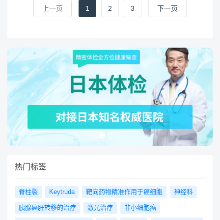
上一页
1
2
3
下一页
热门标签
脊柱裂
Keytruda
靶向药物精准作用于癌细胞
神经科
胰腺癌肝转移的治疗
激光治疗
非小细胞癌