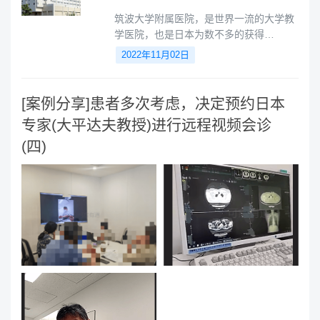
筑波大学附属医院，是世界一流的大学教
学医院，也是日本为数不多的获得
ISO9001质量认证的特定机能医院，是全
2022年11月02日
世界较早开展质子治疗深部肿瘤的质子治
疗中心。
[案例分享]患者多次考虑，决定预约日本
专家(大平达夫教授)进行远程视频会诊
(四)