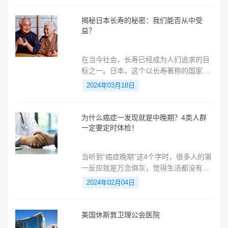
揭秘日本长寿的秘密：我们能否从中受
益？
在当今社会，长寿已经成为人们追求的目
标之一。日本，这个以长寿著称的国家，
拥有许多百岁老人。那么，他们长寿的秘
2024年03月18日
密究竟是什么呢？本文将为你揭开日本长
寿的神秘面纱，让你从中受益。
为什么癌症一发现就是中晚期？4类人群
一定要定时体检！
当听到“癌症晚期”这4个字时，很多人的第
一反应就是万念俱灰，觉得生活都没有了
意义，但你有没有想过，为什么癌症一发
2024年02月04日
现就是中晚期？哪些人群一定要做防癌检
查？小愈专家将对癌症的相关问题做出解
答，也希望大家能够早检查，早发现，早
美国休斯敦卫理公会医院
治疗，同时也为您和您家人的健康添砖加