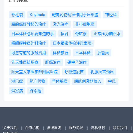
脊柱裂
Keytruda
靶向药物精准作用于癌细胞
神经科
胰腺癌肝转移的治疗
激光治疗
非小细胞癌
日本体检必须要知道的事
辐射
骨转移
正常压力脑积水
横膈膜肿瘤外科治疗
日本精密体检注意事项
可愈有道的服务费用
体检旅行
日本体检
肝管癌
先天性巨结肠症
肝癌治疗
硼中子治疗
顺天堂大学医学部附属医院
呼吸道疫苗
乳腺癌宫颈癌
淋巴瘤
靶向药物
垂体腺瘤
膀胱刺激器植入
中风
烟雾病
脊索瘤
关于我们
|
合作机构
|
法律声明
|
服务协议
|
隐私条款
|
联系我们
|