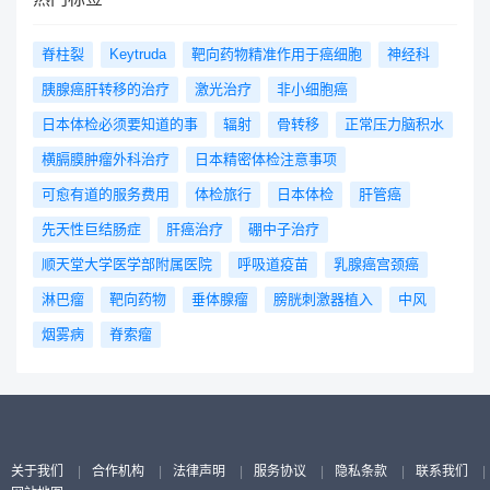
脊柱裂
Keytruda
靶向药物精准作用于癌细胞
神经科
胰腺癌肝转移的治疗
激光治疗
非小细胞癌
日本体检必须要知道的事
辐射
骨转移
正常压力脑积水
横膈膜肿瘤外科治疗
日本精密体检注意事项
可愈有道的服务费用
体检旅行
日本体检
肝管癌
先天性巨结肠症
肝癌治疗
硼中子治疗
顺天堂大学医学部附属医院
呼吸道疫苗
乳腺癌宫颈癌
淋巴瘤
靶向药物
垂体腺瘤
膀胱刺激器植入
中风
烟雾病
脊索瘤
关于我们
|
合作机构
|
法律声明
|
服务协议
|
隐私条款
|
联系我们
|