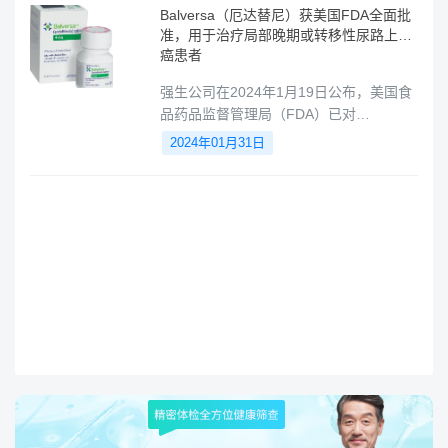
管和尿道。全球每年新增约549,000例膀
Balversa（厄达替尼）获美国FDA全面批
胱癌病例和200,000例死亡病例。在欧
准，用于治疗局部晚期或转移性尿路上皮
洲，每年约有118,000
癌患者
强生公司在2024年1月19日公布，美国食
品药品监督管理局（FDA）已对
Balversa（erdafitinib）的适应症进行了扩
2024年01月31日
展批准，现在适用于治疗携带易感FGFR3
基因改变、且在先前至少一种全身性治疗
后疾病进展的局部晚期或转移性尿路上皮
癌（mUC）成年患者。