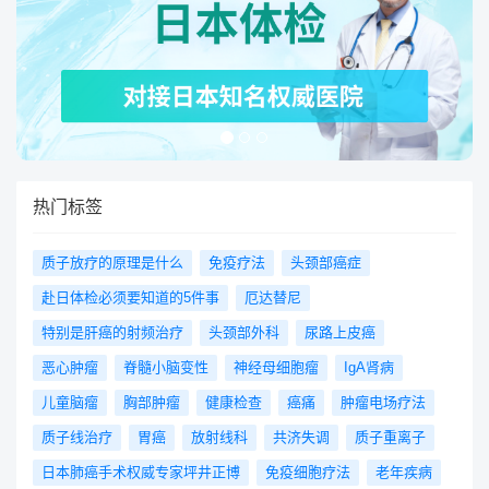
热门标签
质子放疗的原理是什么
免疫疗法
头颈部癌症
赴日体检必须要知道的5件事
厄达替尼
特别是肝癌的射频治疗
头颈部外科
尿路上皮癌
恶心肿瘤
脊髓小脑变性
神经母细胞瘤
IgA肾病
儿童脑瘤
胸部肿瘤
健康检查
癌痛
肿瘤电场疗法
质子线治疗
胃癌
放射线科
共济失调
质子重离子
日本肺癌手术权威专家坪井正博
免疫细胞疗法
老年疾病