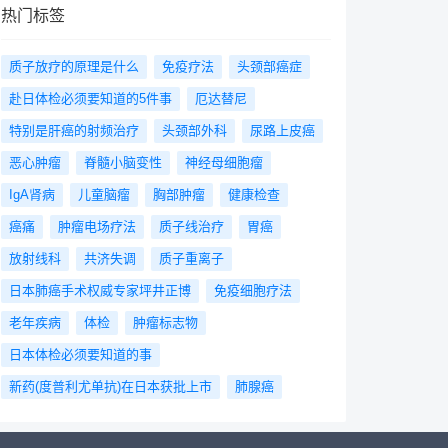
热门标签
质子放疗的原理是什么
免疫疗法
头颈部癌症
赴日体检必须要知道的5件事
厄达替尼
特别是肝癌的射频治疗
头颈部外科
尿路上皮癌
恶心肿瘤
脊髓小脑变性
神经母细胞瘤
IgA肾病
儿童脑瘤
胸部肿瘤
健康检查
癌痛
肿瘤电场疗法
质子线治疗
胃癌
放射线科
共济失调
质子重离子
日本肺癌手术权威专家坪井正博
免疫细胞疗法
老年疾病
体检
肿瘤标志物
日本体检必须要知道的事
新药(度普利尤单抗)在日本获批上市
肺腺癌