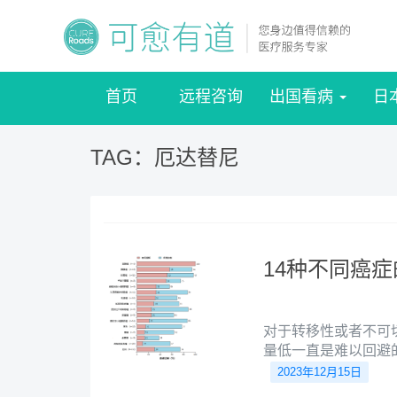
首页
远程咨询
出国看病
日
TAG：厄达替尼
14种不同癌
对于转移性或者不可
量低一直是难以回避
制了转移性实体瘤的
2023年12月15日
待治疗效果良好，安