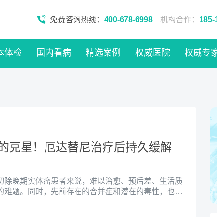
免费咨询热线：
400-678-6998
机构合作：
185-
本体检
国内看病
精选案例
权威医院
权威专
症的克星！厄达替尼治疗后持久缓解
切除晚期实体瘤患者来说，难以治愈、预后差、生活质
的难题。同时，先前存在的合并症和潜在的毒性，也限
标准治疗选择。伴有FGFR突变的晚期实体瘤患者翘首以
全性高的药物。