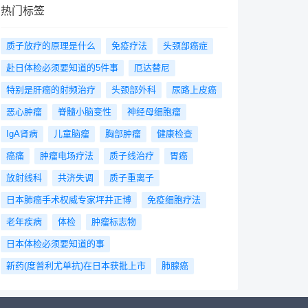
热门标签
质子放疗的原理是什么
免疫疗法
头颈部癌症
赴日体检必须要知道的5件事
厄达替尼
特别是肝癌的射频治疗
头颈部外科
尿路上皮癌
恶心肿瘤
脊髓小脑变性
神经母细胞瘤
IgA肾病
儿童脑瘤
胸部肿瘤
健康检查
癌痛
肿瘤电场疗法
质子线治疗
胃癌
放射线科
共济失调
质子重离子
日本肺癌手术权威专家坪井正博
免疫细胞疗法
老年疾病
体检
肿瘤标志物
日本体检必须要知道的事
新药(度普利尤单抗)在日本获批上市
肺腺癌