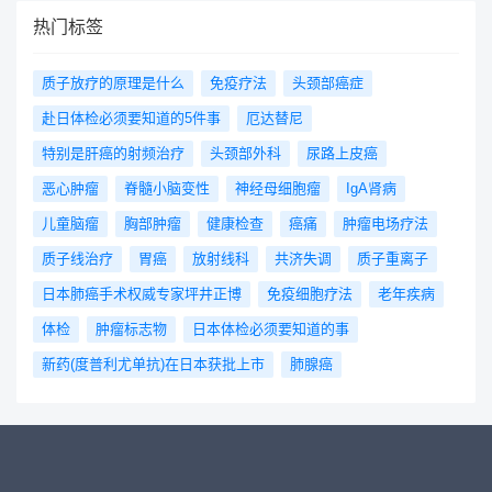
热门标签
质子放疗的原理是什么
免疫疗法
头颈部癌症
赴日体检必须要知道的5件事
厄达替尼
特别是肝癌的射频治疗
头颈部外科
尿路上皮癌
恶心肿瘤
脊髓小脑变性
神经母细胞瘤
IgA肾病
儿童脑瘤
胸部肿瘤
健康检查
癌痛
肿瘤电场疗法
质子线治疗
胃癌
放射线科
共济失调
质子重离子
日本肺癌手术权威专家坪井正博
免疫细胞疗法
老年疾病
体检
肿瘤标志物
日本体检必须要知道的事
新药(度普利尤单抗)在日本获批上市
肺腺癌