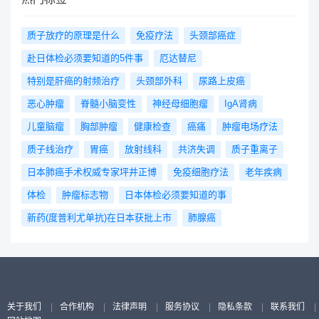
质子放疗的原理是什么
免疫疗法
头颈部癌症
赴日体检必须要知道的5件事
厄达替尼
特别是肝癌的射频治疗
头颈部外科
尿路上皮癌
恶心肿瘤
脊髓小脑变性
神经母细胞瘤
IgA肾病
儿童脑瘤
胸部肿瘤
健康检查
癌痛
肿瘤电场疗法
质子线治疗
胃癌
放射线科
共济失调
质子重离子
日本肺癌手术权威专家坪井正博
免疫细胞疗法
老年疾病
体检
肿瘤标志物
日本体检必须要知道的事
新药(度普利尤单抗)在日本获批上市
肺腺癌
关于我们
|
合作机构
|
法律声明
|
服务协议
|
隐私条款
|
联系我们
|