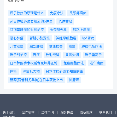
质子放疗的原理是什么
免疫疗法
头颈部癌症
赴日体检必须要知道的5件事
厄达替尼
特别是肝癌的射频治疗
头颈部外科
尿路上皮癌
恶心肿瘤
脊髓小脑变性
神经母细胞瘤
IgA肾病
儿童脑瘤
胸部肿瘤
健康检查
癌痛
肿瘤电场疗法
质子线治疗
胃癌
放射线科
共济失调
质子重离子
日本肺癌手术权威专家坪井正博
免疫细胞疗法
老年疾病
体检
肿瘤标志物
日本体检必须要知道的事
新药(度普利尤单抗)在日本获批上市
肺腺癌
关于我们
|
合作机构
|
法律声明
|
服务协议
|
隐私条款
|
联系我们
|