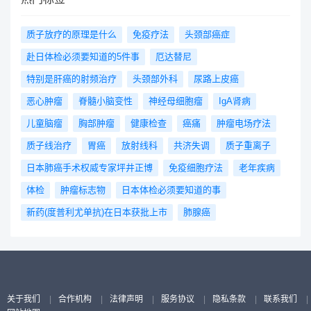
质子放疗的原理是什么
免疫疗法
头颈部癌症
赴日体检必须要知道的5件事
厄达替尼
特别是肝癌的射频治疗
头颈部外科
尿路上皮癌
恶心肿瘤
脊髓小脑变性
神经母细胞瘤
IgA肾病
儿童脑瘤
胸部肿瘤
健康检查
癌痛
肿瘤电场疗法
质子线治疗
胃癌
放射线科
共济失调
质子重离子
日本肺癌手术权威专家坪井正博
免疫细胞疗法
老年疾病
体检
肿瘤标志物
日本体检必须要知道的事
新药(度普利尤单抗)在日本获批上市
肺腺癌
关于我们
|
合作机构
|
法律声明
|
服务协议
|
隐私条款
|
联系我们
|