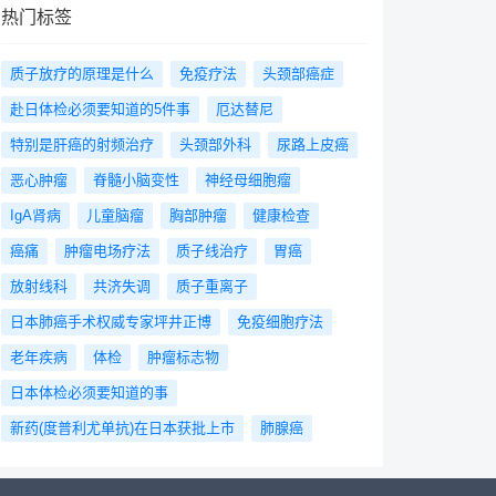
热门标签
质子放疗的原理是什么
免疫疗法
头颈部癌症
赴日体检必须要知道的5件事
厄达替尼
特别是肝癌的射频治疗
头颈部外科
尿路上皮癌
恶心肿瘤
脊髓小脑变性
神经母细胞瘤
IgA肾病
儿童脑瘤
胸部肿瘤
健康检查
癌痛
肿瘤电场疗法
质子线治疗
胃癌
放射线科
共济失调
质子重离子
日本肺癌手术权威专家坪井正博
免疫细胞疗法
老年疾病
体检
肿瘤标志物
日本体检必须要知道的事
新药(度普利尤单抗)在日本获批上市
肺腺癌