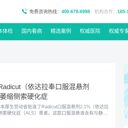
免费咨询热线：
400-678-6998
机构合作：
185-
本体检
国内看病
精选案例
权威医院
权威专
adicut（依达拉奉口服混悬剂
肌萎缩侧索硬化症
，日本厚生劳动省批准了Radicut口服混悬剂2.1%（依达拉
侧索硬化症（ALS）患者。这款口服混悬液含有与静脉
名为Radicut注射液30 mg和Radicut静脉输液袋
成分，专为ALS患者设计，每日一次，通过5mL剂量的口