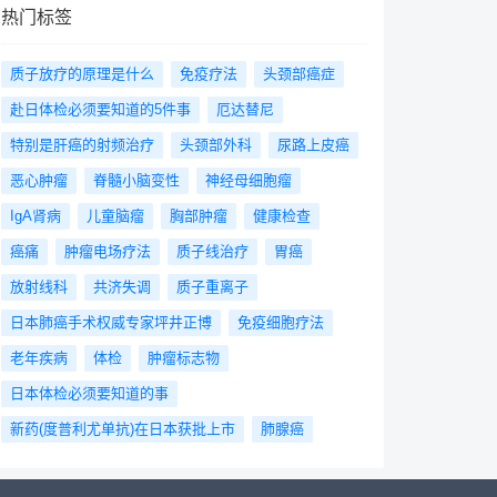
热门标签
质子放疗的原理是什么
免疫疗法
头颈部癌症
赴日体检必须要知道的5件事
厄达替尼
特别是肝癌的射频治疗
头颈部外科
尿路上皮癌
恶心肿瘤
脊髓小脑变性
神经母细胞瘤
IgA肾病
儿童脑瘤
胸部肿瘤
健康检查
癌痛
肿瘤电场疗法
质子线治疗
胃癌
放射线科
共济失调
质子重离子
日本肺癌手术权威专家坪井正博
免疫细胞疗法
老年疾病
体检
肿瘤标志物
日本体检必须要知道的事
新药(度普利尤单抗)在日本获批上市
肺腺癌