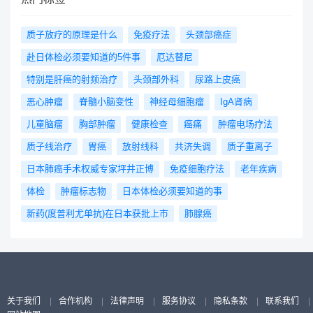
质子放疗的原理是什么
免疫疗法
头颈部癌症
赴日体检必须要知道的5件事
厄达替尼
特别是肝癌的射频治疗
头颈部外科
尿路上皮癌
恶心肿瘤
脊髓小脑变性
神经母细胞瘤
IgA肾病
儿童脑瘤
胸部肿瘤
健康检查
癌痛
肿瘤电场疗法
质子线治疗
胃癌
放射线科
共济失调
质子重离子
日本肺癌手术权威专家坪井正博
免疫细胞疗法
老年疾病
体检
肿瘤标志物
日本体检必须要知道的事
新药(度普利尤单抗)在日本获批上市
肺腺癌
关于我们
|
合作机构
|
法律声明
|
服务协议
|
隐私条款
|
联系我们
|