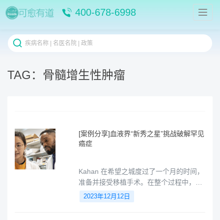
400-678-6998
TAG：骨髓增生性肿瘤
[案例分享]血液界“新秀之星”挑战破解罕见
癌症
Kahan 在希望之城度过了一个月的时间，
准备并接受移植手术。在整个过程中，
Amanam 博士依然持续来帮助这对夫妻减
2023年12月12日
轻治疗的压力，几乎每晚都会看望他，与
他交谈。一位医生和一位工程师，一起总