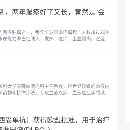
到，两年湿疹好了又长，竟然是“会
的恶性肿瘤之一，每年全球因淋巴瘤死亡人数超过200
床表现为淋巴结肿大，发热、瘙痒、出血倾向。它是一
这是因为它相比其他肿瘤，淋巴瘤的表现非常多，同时可以
位，容易与其他疾病混淆造成误诊。
医科大学医院血液内科主任教授，是世界顶级的血液内
向药物和抗体疗法，专攻血液疾病、血液癌症等领域。
（塔法西妥单抗）获得欧盟批准，用于治疗
淋巴瘤(DLBCL)