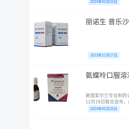
展，为数以千计的晚
2024年01月15日
癌症类型，为患者带
市，中国的抗癌药物
贡献着积极力量。
丽诺生 普乐
2023年11月27日
氨蝶呤口服溶液
美国爱尔兰专业制药公司S
12月19日联合宣
溶液——Jylamv
2024年01月25日
巴细胞白血病维持化
瘤）；在节拍联合化
类风湿性关节炎症状