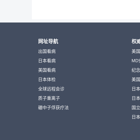
网址导航
权
出国看病
美
日本看病
MD
美国看病
纪
日本体检
美
全球远程会诊
日
质子重离子
日
硼中子俘获疗法
国
日