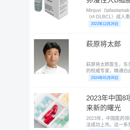
Minjuvi（tafa
（r/r DLBCL）
细胞疗法竞争。2021年
2023年12月26日
（EC）已有条件批准Mi
Minjuvi单药治疗，
人患者。
萩原将太郎
萩原将太郎医生，东
的权威专家，精通白
血系统恶性疾病。
2024年01月05日
2023年中
来新的曙光
2023年，中国医药
法成功上市。这一系