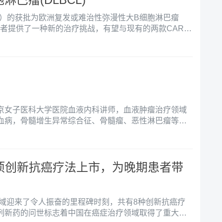
sitamab）的获批为欧洲复发或难治性弥漫性大B细胞淋巴瘤
成人患者提供了一种新的治疗挑战，有望与现有的两款CAR-T
8月28日，MorphoSys和Incyte联合宣布，欧盟委员会
njuvi与那度胺（lenalidomide）联合治疗，随后进行
用于不符合自体干细胞移植（ASCT）条件的r/r DLBCL成
京女子医科大学医院血液内科讲师，血液肿瘤治疗领域
血病，骨髓增生异常综合征、骨髓瘤、恶性淋巴瘤等造
国8项创新抗癌疗法上市，为晚期患者带
领域迎来了令人振奋的里程碑时刻，共有8种创新抗癌疗
列新药的问世标志着中国在癌症治疗领域取得了重大进