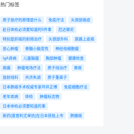
热门标签
质子放疗的原理是什么
免疫疗法
头颈部癌症
赴日体检必须要知道的5件事
厄达替尼
特别是肝癌的射频治疗
头颈部外科
尿路上皮癌
恶心肿瘤
脊髓小脑变性
神经母细胞瘤
IgA肾病
儿童脑瘤
胸部肿瘤
健康检查
癌痛
肿瘤电场疗法
质子线治疗
胃癌
放射线科
共济失调
质子重离子
日本肺癌手术权威专家坪井正博
免疫细胞疗法
老年疾病
体检
肿瘤标志物
日本体检必须要知道的事
新药(度普利尤单抗)在日本获批上市
肺腺癌