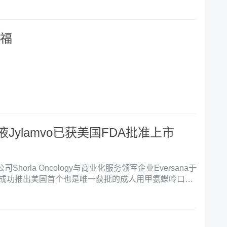
期患者提供了新的治疗选择。这些创新疗法涵盖了多种
来了更加个性化和有效的治疗方案。随着这些药物的上
研发水平再次得到肯定，为全球医学科研和患者的福祉
沙福
Jylamvo已获美国FDA批准上市
horla Oncology与商业化服务领军企业Eversana于
布，成功推出美国首个也是唯一获批的成人用甲氨蝶呤口服
o。这款药物被批准用于多种适应症，包括：作为成年急性淋
疗方案的一部分；治疗成人蕈样肉芽肿（皮肤T细胞淋巴
疗中用于治疗复发或难治性非霍奇金淋巴瘤；缓解成人
；以及治疗重度牛皮癣。