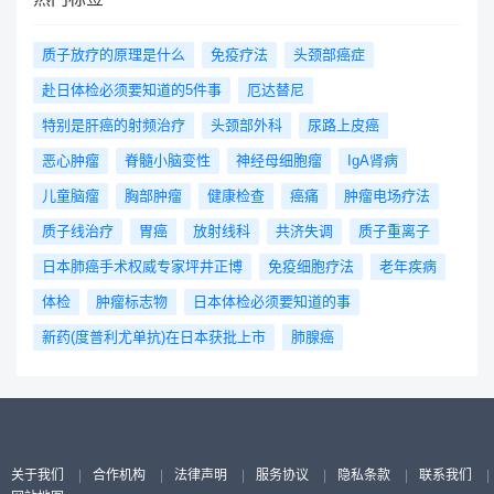
质子放疗的原理是什么
免疫疗法
头颈部癌症
赴日体检必须要知道的5件事
厄达替尼
特别是肝癌的射频治疗
头颈部外科
尿路上皮癌
恶心肿瘤
脊髓小脑变性
神经母细胞瘤
IgA肾病
儿童脑瘤
胸部肿瘤
健康检查
癌痛
肿瘤电场疗法
质子线治疗
胃癌
放射线科
共济失调
质子重离子
日本肺癌手术权威专家坪井正博
免疫细胞疗法
老年疾病
体检
肿瘤标志物
日本体检必须要知道的事
新药(度普利尤单抗)在日本获批上市
肺腺癌
关于我们
|
合作机构
|
法律声明
|
服务协议
|
隐私条款
|
联系我们
|