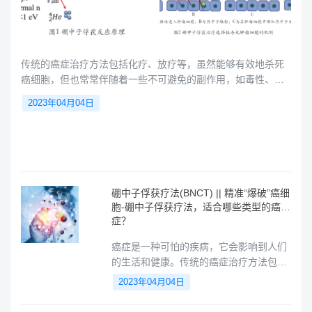
传统的癌症治疗方法包括化疗、放疗等，虽然能够有效地杀死
癌细胞，但也常常伴随着一些不可避免的副作用，如毒性、免
疫抑制等。近年来，新的治疗方法不断涌现，其中，一种叫做
2023年04月04日
硼中子俘获疗法(BNCT)的放射性治疗方法引起了越来越多的关
注。该方法可以精准地攻击肿瘤细胞，减少对周围正常细胞的
损伤，有望成为未来治疗癌症的重要手段。
硼中子俘获疗法(BNCT) || 精准“爆破”癌细
胞-硼中子俘获疗法，适合哪些类型的癌
症？
癌症是一种可怕的疾病，它会影响到人们
的生活和健康。传统的癌症治疗方法包括
手术、放疗和化疗，但这些方法存在一些
2023年04月04日
缺陷，如治疗效果不稳定、副作用大等问
题。随着科技的不断发展，硼中子治疗成