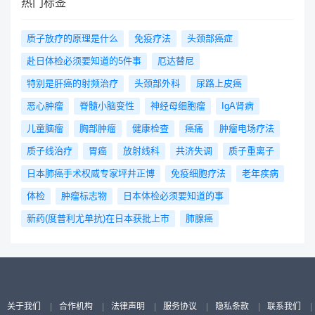
热门标签
质子放疗的原理是什么
免疫疗法
头颈部癌症
赴日体检必须要知道的5件事
厄达替尼
特别是肝癌的射频治疗
头颈部外科
尿路上皮癌
恶心肿瘤
脊髓小脑变性
神经母细胞瘤
IgA肾病
儿童脑瘤
胸部肿瘤
健康检查
癌痛
肿瘤电场疗法
质子线治疗
胃癌
放射线科
共济失调
质子重离子
日本肺癌手术权威专家坪井正博
免疫细胞疗法
老年疾病
体检
肿瘤标志物
日本体检必须要知道的事
新药(度普利尤单抗)在日本获批上市
肺腺癌
关于我们
|
合作机构
|
法律声明
|
服务协议
|
隐私条款
|
联系我们
|