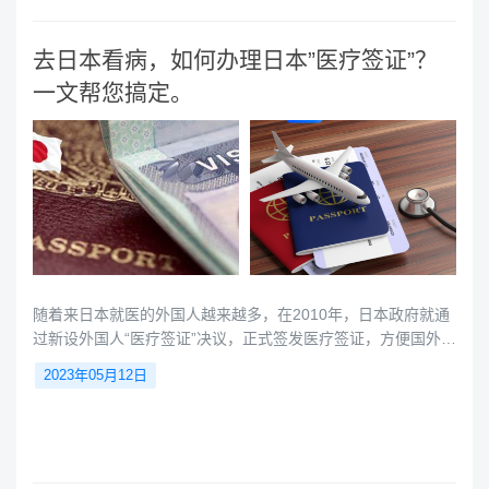
严重，请再次带上你的保险证以及诊所开
出的推荐信，到相关综合医院进行预约初
诊。
去日本看病，如何办理日本”医疗签证”？
一文帮您搞定。
随着来日本就医的外国人越来越多，在2010年，日本政府就通
过新设外国人“医疗签证”决议，正式签发医疗签证，方便国外患
者前来就医。所以去日本看病办理医疗签证，身元保证书和医
2023年05月12日
院的治疗邀请函是必不可少的。那么，什么是日本医疗签证？
为什么要办理？办理的流程是什么呢？让我们来了解一下。日
本医疗签证是什么？日本医疗签证是发给以在日本接受治疗为
目的而访日的外国患者，包括短期住院接受全面检查的病人，
及其陪护人的签