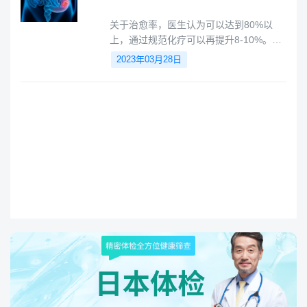
关于治愈率，医生认为可以达到80%以
上，通过规范化疗可以再提升8-10%。如
果术后5年没有复发或转移出现则是完全
2023年03月28日
治愈，建议回国后也一定要遵医嘱复查，
复查以外的日子，请忘掉自己是一个肿瘤
患者，好好生活吧。看着医生笃定且温和
的眼神，我也仿佛被注满了力量。