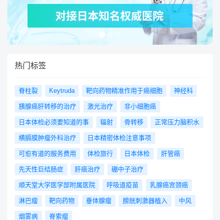
热门标签
脊柱裂
Keytruda
靶向药物精准作用于癌细胞
神经科
胰腺癌肝转移的治疗
激光治疗
非小细胞癌
日本体检必须要知道的事
辐射
骨转移
正常压力脑积水
横膈膜肿瘤外科治疗
日本精密体检注意事项
可愈有道的服务费用
体检旅行
日本体检
肝管癌
先天性巨结肠症
肝癌治疗
硼中子治疗
顺天堂大学医学部附属医院
呼吸道疫苗
乳腺癌宫颈癌
淋巴瘤
靶向药物
垂体腺瘤
膀胱刺激器植入
中风
烟雾病
脊索瘤