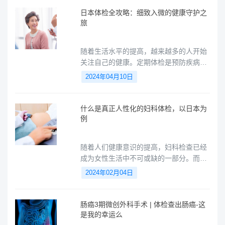
日本体检全攻略：细致入微的健康守护之
旅
随着生活水平的提高，越来越多的人开始
关注自己的健康。定期体检是预防疾病、
保持健康的重要手段。近年来，越来越多
2024年04月10日
的国人选择去日本进行体检，因为日本的
医疗水平和服务质量在世界上享有盛誉。
什么是真正人性化的妇科体检，以日本为
例
随着人们健康意识的提高，妇科检查已经
成为女性生活中不可或缺的一部分。而在
日本，妇科检查更是被视为一种基本的人
2024年02月04日
权，得到了广泛的关注和重视。小愈专家
将带您了解日本人性化的妇科检查，让您
了解日本女性如何享受到高质量的医疗服
肠癌3期微创外科手术 | 体检查出肠癌-这
务。
是我的幸运么