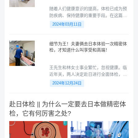
随着人们健康意识的提高，体检已成为预
防疾病、保持健康的重要手段。在这篇文
章中，我们将为您介绍日本体检的优势和
2024年03月11日
吸引力，帮助您更好地了解这一备受推崇
的体检方式。
​细节为王！夫妻俩去日本体验一次精密体
检，才知道什么叫享受和高端！
王先生和林女士事业繁忙，忽视健康。临
近年关，两人决定赴日进行全面体检，既
关注健康又作为放松假期，享受难得的休
2024年12月24日
憩时光，重视身心健康。总结为：事业忙
碌疏健康，年关将至赴日体检兼度假，重
视身心休憩。
赴日体检 || 为什么一定要去日本做精密体
检，它有何厉害之处?