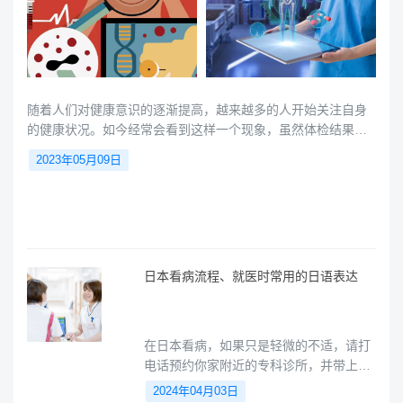
随着人们对健康意识的逐渐提高，越来越多的人开始关注自身
的健康状况。如今经常会看到这样一个现象，虽然体检结果指
标一切正常，但是过了个半年就会发现病变。其根本原因是大
2023年05月09日
家对体检认知的深度不够。因此，更加深入、全面的体检才能
切实的保障人们的健康。在亚洲国家中，日本的精密体检被誉
为最先进、最全面的健康管理模式之一。本文将为您介绍日本
精密体检的相关内容，让您了解这一体检方式，并在未来的体
检中做出更明智的选择。
日本看病流程、就医时常用的日语表达
在日本看病，如果只是轻微的不适，请打
电话预约你家附近的专科诊所，并带上你
的保险证就诊。如果诊所医生认为你病情
2024年04月03日