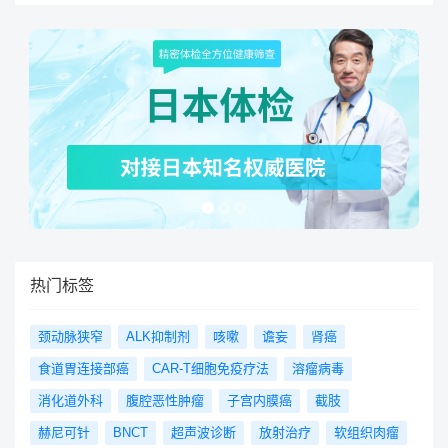
热门标签
颈动脉狭窄
ALK抑制剂
咳嗽
谵妄
肾癌
食道胃连接部癌
CAR-T细胞免疫疗法
溶瘤病毒
消化道外科
腹腔恶性肿瘤
子宫内膜癌
截肢
赫尼可针
BNCT
超声波诊断
放射治疗
软组织肉瘤