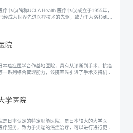
心(简称UCLA Health 医疗中心)成立于1955年，
，已经成为世界先进医疗技术的先驱，致力于为洛杉矶地
者提供优质的健康护理。无论是处理常规治疗，还是面
 Health医疗中心凭借高质量的护理服务成为了行业公认
医院
日本癌症医学合作基地医院，具有从诊断到手术、抗癌
等一系列综合管理能力，该院率先引进了手术支持机器
器人手术支援中心。
大学医院
院是日本认定的特定职能医院，是日本较大的大学医
医疗服务，致力于尖端的癌症治疗，可以进行进行更高