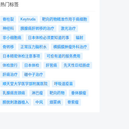
热门标签
脊柱裂
Keytruda
靶向药物精准作用于癌细胞
神经科
胰腺癌肝转移的治疗
激光治疗
非小细胞癌
日本体检必须要知道的事
辐射
骨转移
正常压力脑积水
横膈膜肿瘤外科治疗
日本精密体检注意事项
可愈有道的服务费用
体检旅行
日本体检
肝管癌
先天性巨结肠症
肝癌治疗
硼中子治疗
顺天堂大学医学部附属医院
呼吸道疫苗
乳腺癌宫颈癌
淋巴瘤
靶向药物
垂体腺瘤
膀胱刺激器植入
中风
烟雾病
脊索瘤