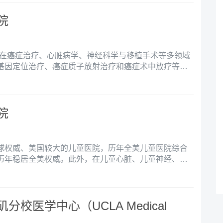
院
）在癌症治疗、心脏病学、神经科学与移植手术等多领域
基因定位治疗、癌症质子放射治疗和癌症术中放疗等先
症疗效。
院
球权威、美国较大的儿童医院，历年全美儿童医院综合
历年稳居全美权威。此外，在儿童心脏、儿童神经、儿
、儿童泌尿、儿童肺科等领域也稳居全美前两位。
校医学中心（UCLA Medical