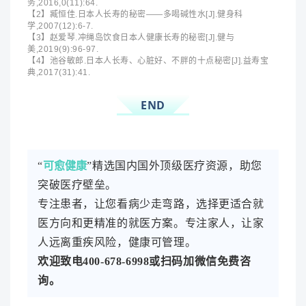
务,2016,0(11):64.
【2】臧恒佳.日本人长寿的秘密——多喝碱性水[J].健身科
学,2007(12):6-7.
【3】赵爱琴.冲绳岛饮食日本人健康长寿的秘密[J].健与
美,2019(9):96-97.
【4】池谷敏郎.日本人长寿、心脏好、不胖的十点秘密[J].益寿宝
典,2017(31):41.
END
“
可愈健康
”
精选国内国外顶级医疗资源，助您
突破医疗壁垒
。
专注患者，让您看病少走弯路，选择更适合就
医方向和更精准的就医方案。专注家人，让家
人远离重疾风险，健康可管理。
欢迎致电400-678-6998或扫码加微信免费咨
询。