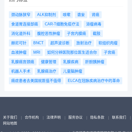
颈动脉狭窄
ALK抑制剂
咳嗽
谵妄
肾癌
食道胃连接部癌
CAR-T细胞免疫疗法
溶瘤病毒
消化道外科
腹腔恶性肿瘤
子宫内膜癌
截肢
赫尼可针
BNCT
超声波诊断
放射治疗
软组织肉瘤
血液肿瘤
MRI
如何分辨医院那位医生适合你
子宫癌
乳腺癌宫颈癌
健康管理
乳腺疾病
肝胆胰肿瘤
机器人手术
乳腺癌治疗
儿童脑肿瘤
癌症患者去美国就医值不值得
ELCA在冠脉疾病治疗中的革命
关于我们
|
合作机构
|
法律声明
|
服务协议
|
隐私条款
|
联系我们
|
网站地图