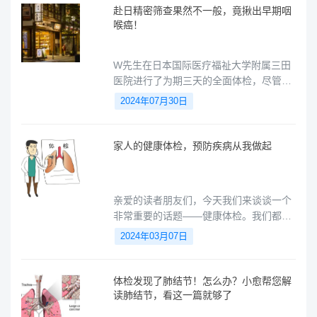
选择体检项目？
赴日精密筛查果然不一般，竟揪出早期咽
喉癌！
W先生在日本国际医疗福祉大学附属三田
医院进行了为期三天的全面体检，尽管他
对体检时间较长有所抱怨，但这一体检发
2024年07月30日
现了他咽喉部位疑似早期粘膜内癌的病
灶。
家人的健康体检，预防疾病从我做起
亲爱的读者朋友们，今天我们来谈谈一个
非常重要的话题——健康体检。我们都知
道，健康是幸福生活的基础，而定期体检
2024年03月07日
则是维护我们和家人健康的重要手段。本
文将详细阐述健康体检的重要性，以及预
防和早期发现疾病的重要性。
体检发现了肺结节！怎么办？小愈帮您解
读肺结节，看这一篇就够了