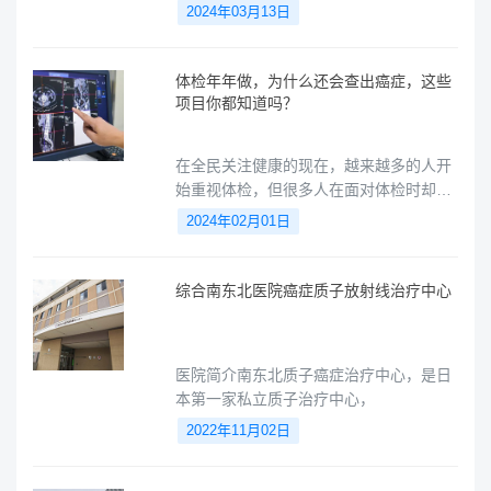
问题，并在早期阶段就加以干预，从而提
2024年03月13日
高治疗效果和患者的生活质量。同时，定
期体检也能帮助我们保持良好的生活习
惯，保持身体健康。今天我将带大家了解
体检年年做，为什么还会查出癌症，这些
一种深受日本人民喜爱的体检项目，这种
项目你都知道吗？
体检项目不仅关注身体表面，更深度解剖
身体内部的健康状况。接下来让我们一起
在全民关注健康的现在，越来越多的人开
来了解一下这些神奇的日本体检项目吧！
始重视体检，但很多人在面对体检时却一
头雾水，不知道该从何下手，今天小愈专
2024年02月01日
家就带大家一起来了解一下哪些情况需要
重视，哪些检查一定要做？
综合南东北医院癌症质子放射线治疗中心
医院简介南东北质子癌症治疗中心，是日
本第一家私立质子治疗中心，
2022年11月02日