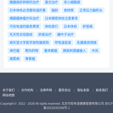
胰腺癌肝转移的治疗
激光治疗
非小细胞癌
日本体检必须要知道的事
辐射
骨转移
正常压力脑积水
横膈膜肿瘤外科治疗
日本精密体检注意事项
可愈有道的服务费用
体检旅行
日本体检
肝管癌
先天性巨结肠症
肝癌治疗
硼中子治疗
顺天堂大学医学部附属医院
呼吸道疫苗
乳腺癌宫颈癌
淋巴瘤
靶向药物
垂体腺瘤
膀胱刺激器植入
中风
烟雾病
脊索瘤
关于我们
|
合作机构
|
法律声明
|
服务协议
|
隐私条款
|
联系我们
|
网站地图
Copyright © 2022 - 2026 All rights reserved. 北京可愈有道健康管理有限公司
京ICP
备2022035358号-1