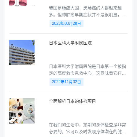
我国是肺癌大国，患肺癌的人群越来越
多。但肺肿瘤早期症状并不是很明显，大
部分患者去医院做检查时已经达到了中晚
2023年03月28日
期。自国家疫情全面开放以来，我国百姓
都更加注意自身的健康问题，健康体检意
识也更加深入人心，因此有许多人在体检
日本医科大学附属医院
时无意在胸部X光片或者胸部CT扫描下扫
查出了“肺结节”。那么这到底是不是“肺癌”
呢？如果是，那需不需要动手术呢？不要
日本医科大学附属医院是日本第一个被指
害怕！小愈为您全面解读什么是肺结节。
定的高度救命急救中心，这意味着它在急
救医学方面拥有国家级的水平和能力。
2022年11月02日
全面解析日本的体检项目
在我们的生活中，定期的身体检查是非常
必要的。它可以及时发现身体潜在的健康