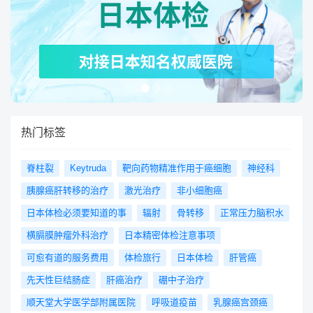
热门标签
脊柱裂
Keytruda
靶向药物精准作用于癌细胞
神经科
胰腺癌肝转移的治疗
激光治疗
非小细胞癌
日本体检必须要知道的事
辐射
骨转移
正常压力脑积水
横膈膜肿瘤外科治疗
日本精密体检注意事项
可愈有道的服务费用
体检旅行
日本体检
肝管癌
先天性巨结肠症
肝癌治疗
硼中子治疗
顺天堂大学医学部附属医院
呼吸道疫苗
乳腺癌宫颈癌