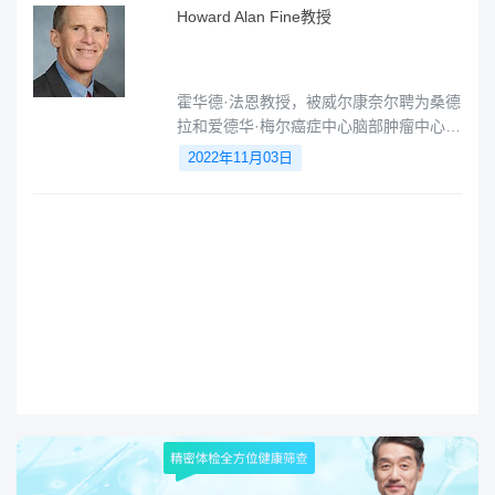
Howard Alan Fine教授
霍华德·法恩教授，被威尔康奈尔聘为桑德
拉和爱德华·梅尔癌症中心脑部肿瘤中心的
创始人，同时担任威尔康奈尔脑瘤转化研
2022年11月03日
究中心的副主任和神经内科肿瘤科主任。