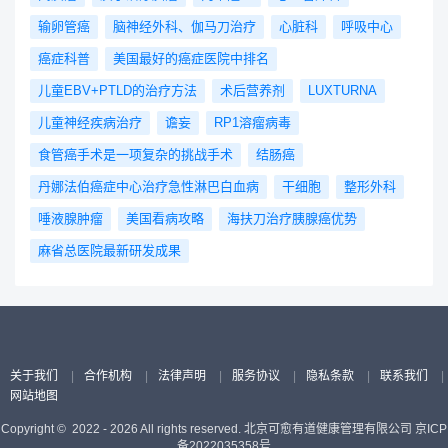
输卵管癌
脑神经外科、伽马刀治疗
心脏科
呼吸中心
癌症科普
美国最好的癌症医院中排名
儿童EBV+PTLD的治疗方法
术后营养剂
LUXTURNA
儿童神经疾病治疗
谵妄
RP1溶瘤病毒
食管癌手术是一项复杂的挑战手术
结肠癌
丹娜法伯癌症中心治疗急性淋巴白血病
干细胞
整形外科
唾液腺肿瘤
美国看病攻略
海扶刀治疗胰腺癌优势
麻省总医院最新研发成果
关于我们
|
合作机构
|
法律声明
|
服务协议
|
隐私条款
|
联系我们
|
网站地图
Copyright © 2022 - 2026 All rights reserved. 北京可愈有道健康管理有限公司
京ICP
备2022035358号