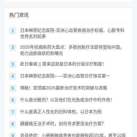
热门资讯
日本榊原纪念医院-亚洲心血管疾病治疗权威、心脏专科
1
世界名列前茅
2025年抗癌新药大盘点：多款创新疗法即将登陆中国，
2
助力战胜癌症的新曙光
赴日看病 || 原来这就是日本的分级诊疗制度！
3
日本榊原纪念医院——亚洲心血管诊疗排名第一
4
揭秘！宫颈癌2025最新治疗技术的突破与进展
5
什么是光敏剂？以及他们在光免疫治疗中的作用！
6
什么是真正人性化的妇科体检，以日本为例
7
胰腺癌无法手术时，如何寻求更佳治疗方案？
8
并非绝症：小细胞肺癌患者也能拥有超过5年，甚至10年
9