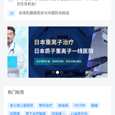
的生存机会！
全球乳腺癌现状与中国防治挑战
10
热门标签
波士顿儿童医院
靶向治疗
胆道癌
DICOM
脑瘤
间质瘤
质子治疗脑瘤
冈本隆一
心血管外科