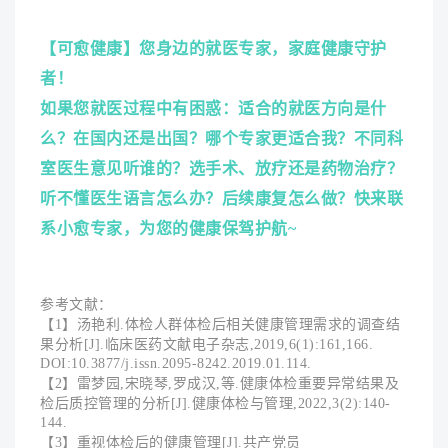
【
可愈健康
】您身边的就医专家，家庭健康守护
者！
如果您就医过程中有困惑：适合的就医方向是什
么？在国内还是出国？哪个专家更适合我？不同科
室医生意见听谁的？选手术、放疗还是药物治疗？
听不懂医生语言怎么办？后续康复怎么做？快来联
系小愈专家，为您的健康保驾护航~
参考文献
：
【1】汤艳利.体检人群体检后相关健康管理需求的调查结
果分析[J].临床医药文献电子杂志,2019,6(1):161,166.
DOI:10.3877/j.issn.2095-8242.2019.01.114.
【2】雷梦园,宋晓琴,罗成汉,等.健康体检重要异常结果及
检后质控管理的分析[J].健康体检与管理,2022,3(2):140-
144.
【3】重视体检后的健康管理[J].共产党员