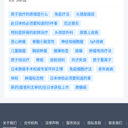
质子放疗的原理是什么
免疫疗法
头颈部癌症
赴日体检必须要知道的5件事
厄达替尼
特别是肝癌的射频治疗
头颈部外科
尿路上皮癌
恶心肿瘤
脊髓小脑变性
神经母细胞瘤
IgA肾病
儿童脑瘤
胸部肿瘤
健康检查
癌痛
肿瘤电场疗法
质子线治疗
胃癌
放射线科
共济失调
质子重离子
日本肺癌手术权威专家坪井正博
免疫细胞疗法
老年疾病
体检
肿瘤标志物
日本体检必须要知道的事
新药(度普利尤单抗)在日本获批上市
肺腺癌
关于我们
|
合作机构
|
法律声明
|
服务协议
|
隐私条款
|
联系我们
|