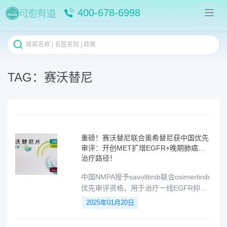
400-678-6998
TAG：赛沃替尼
重磅！赛沃替尼联合奥希替尼获中国优先
审评：开创MET扩增EGFR+晚期肺癌新
治疗路径！
中国NMPA授予savolitinib联合osimertinib
优先审评资格，用于治疗一线EGFR抑制
剂治疗后出现MET扩增的局部晚期或转移
2025年01月20日
性EGFR突变非小细胞肺癌患者。