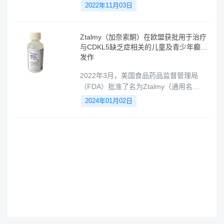
费尔教授和威尔康奈尔医学院神经病学系
2022年11月03日
主任职务，同时还是纽约长老会医院和威
尔康奈尔医学中心神经科主任。此外，他
还是纽约长老会医院和威尔康奈尔医疗中
Ztalmy（加奈索酮）在欧盟获批用于治疗
心的中风和神经科重症护理部主任，并担
与CDKL5缺乏症相关的儿童及青少年癫痫
任医学委员会副主席。
发作
2022年3月，美国食品药品监督管理局
（FDA）批准了名为Ztalmy（通用名
ganaxolone）的口服混悬剂，成为首款在
2024年01月02日
美国获批用于辅助治疗2至17岁CDKL5缺
乏症相关癫痫发作患者的药物。这一重要
突破性疗法随后在欧盟也获得了批准，同
样适用于相同年龄段和适应症的患者。