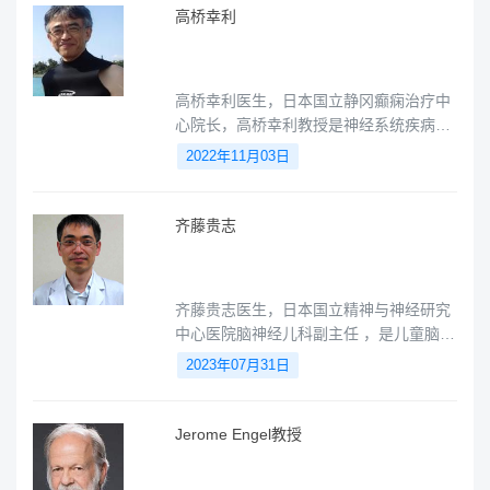
高桥幸利
高桥幸利医生，日本国立静冈癫痫治疗中
心院长，高桥幸利教授是神经系统疾病诊
疗领域的领跑者。擅长少儿癫痫、脑神经
2022年11月03日
疾病。
齐藤贵志
齐藤贵志医生，日本国立精神与神经研究
中心医院脑神经儿科副主任 ，是儿童脑神
经领域的专家，精通小儿癫痫，通过药物
2023年07月31日
治疗、外科治疗。
Jerome Engel教授