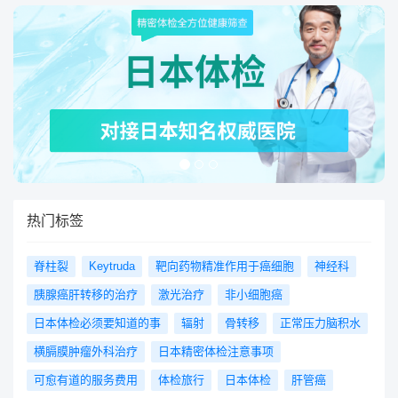
热门标签
脊柱裂
Keytruda
靶向药物精准作用于癌细胞
神经科
胰腺癌肝转移的治疗
激光治疗
非小细胞癌
日本体检必须要知道的事
辐射
骨转移
正常压力脑积水
横膈膜肿瘤外科治疗
日本精密体检注意事项
可愈有道的服务费用
体检旅行
日本体检
肝管癌