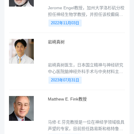
Jerome Engel教授，加州大学洛杉矶分校
担任神经生物学教授，并担任该校癫痫病
中心的主席。他擅长癫痫、帕金森、阿尔
2022年11月03日
兹海默症。
岩崎真树
岩崎真树医生，日本国立精神与神经研究
中心医院脑神经外科手术与中央材料主
任，是生命科学、脑神经外科学专家，精
2023年07月31日
通癫痫源性肿瘤、主要通过外科治疗和脑
深部刺激疗法(DBS)治疗癫痫，癫痫外科
的治疗。
Matthew E. Fink教授
马修·E.芬克教授是一位在神经学领域极具
声望的专家，目前担任路易斯和格特鲁德