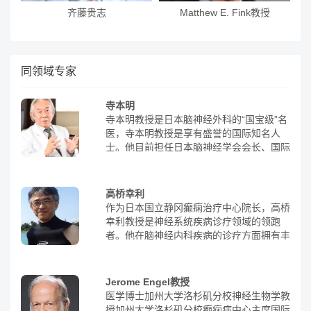
齐藤贵志
Matthew E. Fink教授
同领域专家
寺本明
寺本明教授是日本脑神经外科的“国宝级”名
医，寺本明教授是享有盛誉的国际知名人
士。他目前担任日本脑神经学会会长、国际
神经外科学会副会长、日本湘南大学副校
长、东京劳灾医院院长以及日本医科大学附
属医院名誉教授等职务。他在全球范围内都
高桥幸利
享有很高的声誉。寺本明教授在神经外科领
作为日本国立静冈癫痫治疗中心院长，高桥
域已经有47年的丰富诊疗经验，在神经外
幸利教授是神经系统疾病诊疗领域的领跑
科的微创手术领域不断攀登高峰，不仅提高
者。他在脑神经内科疾病的诊疗方面拥有丰
了日本神经外科的整体水平，也为众多脑肿
富的经验，尤其是在癫痫、自身免疫性脑炎
瘤患者带去新的希望。他是最早将内窥镜微
等疾病的诊疗方面。每年，他诊治的癫痫病
创手术引进日本的专家;缔造了脑垂体瘤手
患者人数约为日本同专业医生平均诊治人数
Jerome Engel教授
术死亡率为0%，术后并发症发生率仅2.6%
的1.8倍，是日本癫痫治疗领域的权威。此
医学博士加州大学洛杉矶分校神经生物学教
的传奇;早在就职日本医科大学脑神经外科
外，高桥幸利教授已获得20多项专利，其
授加州大学洛杉矶分校癫痫病中心主席国际