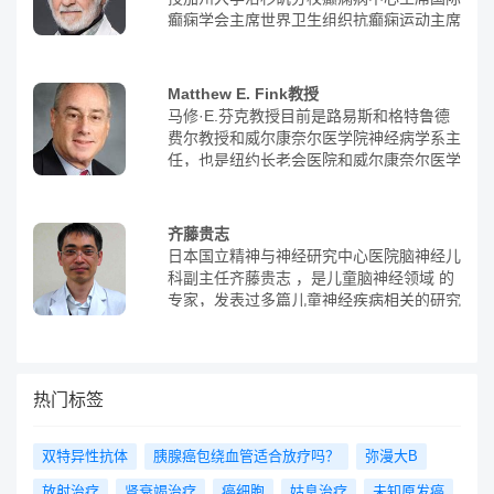
主任教授时期，就已经完成了约2600例经
中包括他研发的“人体用エアバック装置”，
癫痫学会主席世界卫生组织抗癫痫运动主席
鼻垂体手术(其中主刀约1600例)，手术数量
该装置已被国内批准使用。他还多次获得日
美国癫痫学会主席美国脑电图学会主席
在世界范围内排名第5，日本第1。寺本明
本权威学会的奖项，如神经免疫学会、儿科
教授是日本脑神经外科领域的权威，除了在
学会等。在2010年，他被日本文部科学省
日本脑神经学会和国际神经外科学会担任会
Matthew E. Fink教授
授予科学领域的文部科学大臣表彰科学技术
长和副会长之外，还担任了23个大小学会
马修·E.芬克教授目前是路易斯和格特鲁德
奖（开发部门），这是对他卓越贡献的认
的主席，包括日本脑神经外科学会前理事
费尔教授和威尔康奈尔医学院神经病学系主
可。 日本文部科学省（日本中央省厅之
长、国际脑神经外科学会联合现副会长、厚
任，也是纽约长老会医院和威尔康奈尔医学
一）授予高桥教授科学领域的文部科学大臣
生劳动省、PMDA、日本医师会和公益财团
中心神经科主任。他是纽约长老会医院和威
表彰 科学技术奖（开发部门）【4】高桥幸
等。他在脑神经外科领域获得了多个权威奖
尔康奈尔医疗中心的中风和神经科重症护理
利教授拥有超过30年的神经系统疾病诊疗
项，如日本脑神经财团研究奖励奖和日本脑
部主任，也是医学委员会副主席。特长：神
经验，尤其在癫痫和小儿神经疾病治疗方面
齐藤贵志
神经外科学会学术奖。2018年，他因对神
经学神经科临床神经学专业知识中风脑血管
经验丰富。他曾多次获得癫痫和儿童疾病治
日本国立精神与神经研究中心医院脑神经儿
经外科领域的突出贡献而被授予日本脑神经
病
疗领域的权威奖项，如日本儿科学会学术研
科副主任齐藤贵志 ，是儿童脑神经领域 的
外科学会颁发的“佐野圭司奖”，相当于终生
究奖、公益事业促进癫痫治疗研究基金会研
专家，发表过多篇儿童神经疾病相关的研究
成就奖。作为湘南医疗大学的副校长，他培
究奖等。高桥幸利教授每年诊治的癫痫病人
论文。齐藤贵志医生所在的日本国立精神神
养了多名权威的神经外科医生，他们遍布海
数量是日本医生平均水平的1.8倍左右，目
经研究中心医院脑神经儿科，专攻小儿癫
内外，跟随他学习、进修已经成为了年轻神
前他已成为日本癫痫学会副理事长。此外，
痫，通过药物治疗、外科治疗，对癫痫进行
经外科医生的向往。与开颅手术不同，经鼻
他还在罕见神经系统疾病方面有着丰富的经
手术适应性评估，显著改善发作症状。
热门标签
垂体手术是将内窥镜和手术刀从鼻腔进入，
验，如自身免疫性脑炎等，并曾多次发表相
进行脑下垂体肿瘤的切除手术。这种手术具
关研究。高桥幸利教授在技术研发方面取得
有完成率高、手术时间短、恢复快、住院时
了显著成就，已经研发了超过20项专利。
双特异性抗体
胰腺癌包绕血管适合放疗吗？
弥漫大B
间短等优势，是开颅手术无法比拟的。
其中，他的研究成果为神经系统疾病的治疗
放射治疗
肾衰竭治疗
癌细胞
姑息治疗
未知原发癌