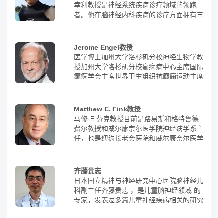
域已经有47年的丰富诊疗经验，在神经外
幸利教授是神经系统疾病诊疗领域的领跑
科的微创手术领域不断攀登高峰，不仅提高
者。他在脑神经内科疾病的诊疗方面拥有丰
了日本神经外科的整体水平，也为众多脑肿
富的经验，尤其是在癫痫、自身免疫性脑炎
瘤患者带去新的希望。他是最早将内窥镜微
等疾病的诊疗方面。每年，他诊治的癫痫病
创手术引进日本的专家;缔造了脑垂体瘤手
患者人数约为日本同专业医生平均诊治人数
Jerome Engel教授
术死亡率为0%，术后并发症发生率仅2.6%
的1.8倍，是日本癫痫治疗领域的权威。此
医学博士加州大学洛杉矶分校神经生物学教
的传奇;早在就职日本医科大学脑神经外科
外，高桥幸利教授已获得20多项专利，其
授加州大学洛杉矶分校癫痫病中心主席国际
主任教授时期，就已经完成了约2600例经
中包括他研发的“人体用エアバック装置”，
癫痫学会主席世界卫生组织抗癫痫运动主席
鼻垂体手术(其中主刀约1600例)，手术数量
该装置已被国内批准使用。他还多次获得日
美国癫痫学会主席美国脑电图学会主席
在世界范围内排名第5，日本第1。寺本明
本权威学会的奖项，如神经免疫学会、儿科
教授是日本脑神经外科领域的权威，除了在
学会等。在2010年，他被日本文部科学省
日本脑神经学会和国际神经外科学会担任会
Matthew E. Fink教授
授予科学领域的文部科学大臣表彰科学技术
长和副会长之外，还担任了23个大小学会
马修·E.芬克教授目前是路易斯和格特鲁德
奖（开发部门），这是对他卓越贡献的认
的主席，包括日本脑神经外科学会前理事
费尔教授和威尔康奈尔医学院神经病学系主
可。 日本文部科学省（日本中央省厅之
长、国际脑神经外科学会联合现副会长、厚
任，也是纽约长老会医院和威尔康奈尔医学
一）授予高桥教授科学领域的文部科学大臣
生劳动省、PMDA、日本医师会和公益财团
中心神经科主任。他是纽约长老会医院和威
表彰 科学技术奖（开发部门）【4】高桥幸
等。他在脑神经外科领域获得了多个权威奖
尔康奈尔医疗中心的中风和神经科重症护理
利教授拥有超过30年的神经系统疾病诊疗
项，如日本脑神经财团研究奖励奖和日本脑
部主任，也是医学委员会副主席。特长：神
经验，尤其在癫痫和小儿神经疾病治疗方面
齐藤贵志
神经外科学会学术奖。2018年，他因对神
经学神经科临床神经学专业知识中风脑血管
经验丰富。他曾多次获得癫痫和儿童疾病治
日本国立精神与神经研究中心医院脑神经儿
经外科领域的突出贡献而被授予日本脑神经
病
疗领域的权威奖项，如日本儿科学会学术研
科副主任齐藤贵志 ，是儿童脑神经领域 的
外科学会颁发的“佐野圭司奖”，相当于终生
究奖、公益事业促进癫痫治疗研究基金会研
专家，发表过多篇儿童神经疾病相关的研究
成就奖。作为湘南医疗大学的副校长，他培
究奖等。高桥幸利教授每年诊治的癫痫病人
论文。齐藤贵志医生所在的日本国立精神神
养了多名权威的神经外科医生，他们遍布海