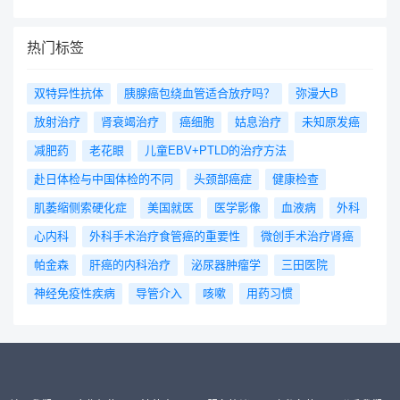
数量是日本医生平均水平的1.8倍左右，目
经研究中心医院脑神经儿科，专攻小儿癫
内外，跟随他学习、进修已经成为了年轻神
前他已成为日本癫痫学会副理事长。此外，
痫，通过药物治疗、外科治疗，对癫痫进行
经外科医生的向往。与开颅手术不同，经鼻
他还在罕见神经系统疾病方面有着丰富的经
手术适应性评估，显著改善发作症状。
热门标签
垂体手术是将内窥镜和手术刀从鼻腔进入，
验，如自身免疫性脑炎等，并曾多次发表相
进行脑下垂体肿瘤的切除手术。这种手术具
关研究。高桥幸利教授在技术研发方面取得
有完成率高、手术时间短、恢复快、住院时
了显著成就，已经研发了超过20项专利。
双特异性抗体
胰腺癌包绕血管适合放疗吗？
弥漫大B
间短等优势，是开颅手术无法比拟的。
其中，他的研究成果为神经系统疾病的治疗
放射治疗
肾衰竭治疗
癌细胞
姑息治疗
未知原发癌
带来了新的方向，如自身免疫性癫痫的原因
和诊断、脑炎的抗体测定方法及诊断指标
减肥药
老花眼
儿童EBV+PTLD的治疗方法
等。此外，他还开发了“人体用エアバック
赴日体检与中国体检的不同
头颈部癌症
健康检查
装置”（人体用气囊装置），该装置已被中
国批准上市。高桥幸利教授的研究侧重于难
肌萎缩侧索硬化症
美国就医
医学影像
血液病
外科
治性癫痫之一的拉斯穆森脑炎病态机理中的
自身免疫异常，他率先确立了针对NMDA型
心内科
外科手术治疗食管癌的重要性
微创手术治疗肾癌
谷氨酸受体( GluR)ε2(NR2B )和GluRδ2的
帕金森
肝癌的内科治疗
泌尿器肿瘤学
三田医院
高感度测量方法（immunoblot
technique）。这种检查方法不仅可用于拉
神经免疫性疾病
导管介入
咳嗽
用药习惯
斯穆森综合征，还可以用于急性边缘性脑
炎、慢性脑炎等其他脑部疾病。由于这些成
就，高桥幸利教授在2010年被日本文部科
学省授予科学技术奖（开发部门）（科技进
步奖）。在学术方面，高桥幸利教授著作的
《小儿癫痫诊疗手册》、《新型抗癫痫药》