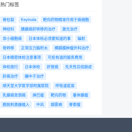
热门标签
脊柱裂
Keytruda
靶向药物精准作用于癌细胞
神经科
胰腺癌肝转移的治疗
激光治疗
非小细胞癌
日本体检必须要知道的事
辐射
骨转移
正常压力脑积水
横膈膜肿瘤外科治疗
日本精密体检注意事项
可愈有道的服务费用
体检旅行
日本体检
肝管癌
先天性巨结肠症
肝癌治疗
硼中子治疗
顺天堂大学医学部附属医院
呼吸道疫苗
乳腺癌宫颈癌
淋巴瘤
靶向药物
垂体腺瘤
膀胱刺激器植入
中风
烟雾病
脊索瘤