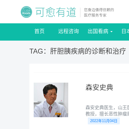
首页
远程咨询
出国看病
日
TAG：肝胆胰疾病的诊断和治疗
森安史典
森安史典医生，山王
教授，擅长恶性肿瘤
2022年11月04日