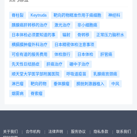
脊柱裂
Keytruda
靶向药物精准作用于癌细胞
神经科
胰腺癌肝转移的治疗
激光治疗
非小细胞癌
日本体检必须要知道的事
辐射
骨转移
正常压力脑积水
横膈膜肿瘤外科治疗
日本精密体检注意事项
可愈有道的服务费用
体检旅行
日本体检
肝管癌
先天性巨结肠症
肝癌治疗
硼中子治疗
顺天堂大学医学部附属医院
呼吸道疫苗
乳腺癌宫颈癌
淋巴瘤
靶向药物
垂体腺瘤
膀胱刺激器植入
中风
烟雾病
脊索瘤
关于我们
|
合作机构
|
法律声明
|
服务协议
|
隐私条款
|
联系我们
|