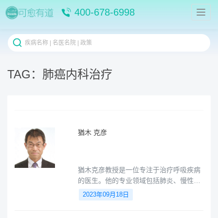
400-678-6998
TAG：肺癌内科治疗
猶木 克彦
猶木克彦教授是一位专注于治疗呼吸疾病
的医生。他的专业领域包括肺炎、慢性阻
塞性肺疾病（COPD）、支气管哮喘、肺
2023年09月18日
癌、睡眠时无呼吸综合症等。