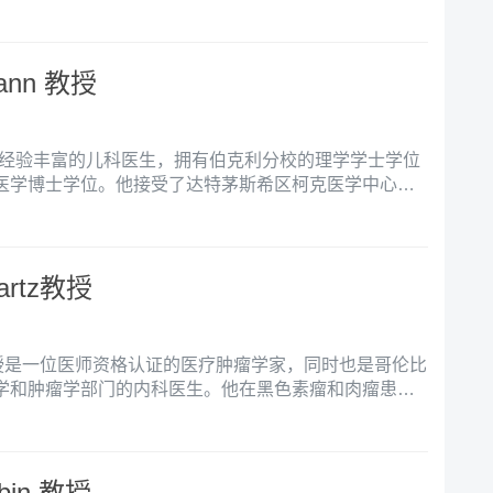
放射治疗，影像导引放射治疗，包括射波刀、化学疗
器人协助近接放射疗法。
mann 教授
nn是一位经验丰富的儿科医生，拥有伯克利分校的理学学士学位
医学博士学位。他接受了达特茅斯希区柯克医学中心的
并在约翰霍普金斯医院完成了儿童血液肿瘤学的专科医
wartz教授
wartz教授是一位医师资格认证的医疗肿瘤学家，同时也是哥伦比
学和肿瘤学部门的内科医生。他在黑色素瘤和肉瘤患者
发方面被国际认可为专家。
abin 教授