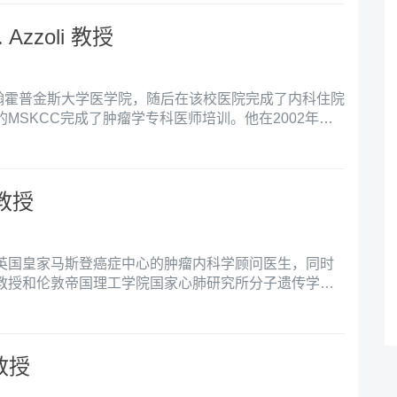
G. Azzoli 教授
于约翰霍普金斯大学医学院，随后在该校医院完成了内科住院
MSKCC完成了肿瘤学专科医师培训。他在2002年至
KCC从事肿瘤科的临床和教学工作，并多次获得优秀教学
18年期间，他在哈佛大学医学院附属麻省总医院肺癌中心从
被《Castle Connolly》和《US News》等第三方
生”和“全美顶尖医生”。自2018年起，他担任布朗大学医
t教授
肺癌中心主任。
t教授，英国皇家马斯登癌症中心的肿瘤内科学顾问医生，同时
教授和伦敦帝国理工学院国家心肺研究所分子遗传学和
高级讲师，擅长肺癌，间皮瘤和胸腺瘤。
nn Yock 教授