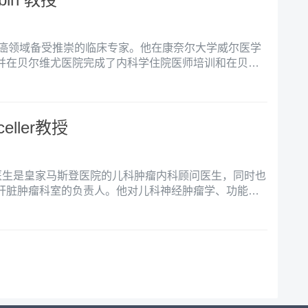
一位在肺癌领域备受推崇的临床专家。他在康奈尔大学威尔医学
并在贝尔维尤医院完成了内科学住院医师培训和在贝斯
心接受的肿瘤学专科医师培训。目前，他担任美国丹娜
肿瘤中心的临床主任。
celler教授
celler医生是皇家马斯登医院的儿科肿瘤内科顾问医生，同时也
肝脏肿瘤科室的负责人。他对儿科神经肿瘤学、功能磁
开发有着浓厚的兴趣，并在许多小儿神经肿瘤学试验和
研究员或共同研究者，专注于患有复发或难治性实体瘤