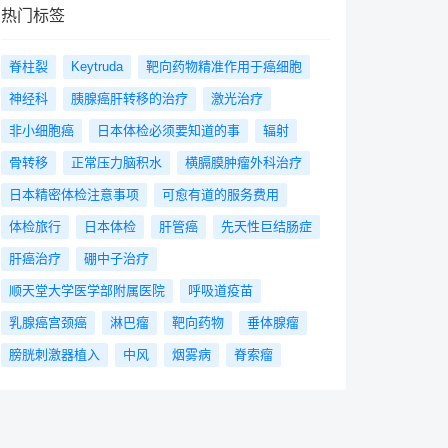
热门标签
脊柱裂
Keytruda
靶向药物精准作用于癌细胞
神经科
胰腺癌肝转移的治疗
激光治疗
非小细胞癌
日本体检必须要知道的事
辐射
骨转移
正常压力脑积水
横膈膜肿瘤外科治疗
日本精密体检注意事项
可愈有道的服务费用
体检旅行
日本体检
肝管癌
先天性巨结肠症
肝癌治疗
硼中子治疗
顺天堂大学医学部附属医院
呼吸道疫苗
乳腺癌宫颈癌
淋巴瘤
靶向药物
垂体腺瘤
膀胱刺激器植入
中风
烟雾病
脊索瘤