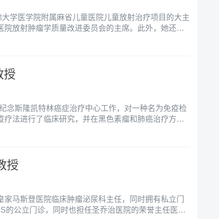
担任哈佛大学医学院附属麻省儿童医院儿童放射治疗项目的大主
医院放射肿瘤学质量改进委员会的主席。此外，她还在
放射肿瘤学教授。她的研究集中在儿童癌症患者和幸存
于通过测量健康指标来提高他们的生存率和生存质量，
行研究。
教授
在纪念斯隆凯特林癌症治疗中心工作，对一种名为免疫检
疫疗法进行了临床研究，并在黑色素瘤和肺癌治疗方面
疗法已被FDA批准使用。
o教授
o医生，皇家马斯登医院临床肿瘤泌尿科主任，同时拥有私立门
HS的公立门诊，同时也担任圣乔治医院的荣誉主任医