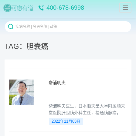
400-678-6998
TAG：胆囊癌
齋浦明夫
斋浦明夫医生，日本顺天堂大学附属顺天
堂医院肝胆胰外科主任，精通胰腺癌，转
移性肝癌，胆管癌等达芬奇机器人微创手
2022年11月03日
术，获得日本达芬奇机器人手术认证。