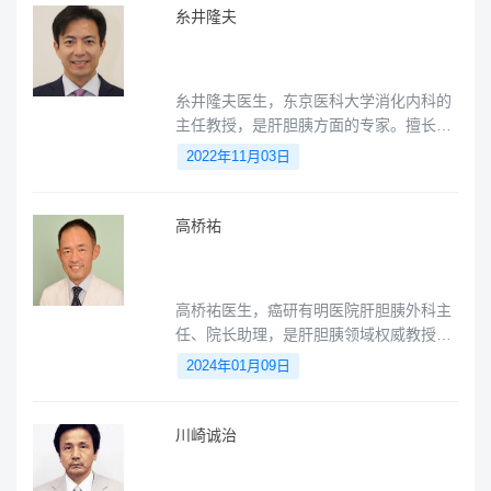
糸井隆夫
糸井隆夫医生，东京医科大学消化内科的
主任教授，是肝胆胰方面的专家。擅长胰
腺癌、胆道癌、胆管结石、术后吻合口胆
2022年11月03日
管/胰管狭窄、食道癌、胃癌、十二指肠
癌、结肠癌等，同时也是消化内镜的指导
员。
高桥祐
高桥祐医生，癌研有明医院肝胆胰外科主
任、院长助理，是肝胆胰领域权威教授，
精通肝癌、胰腺癌、胆囊癌、胆管癌等。
2024年01月09日
川崎诚治