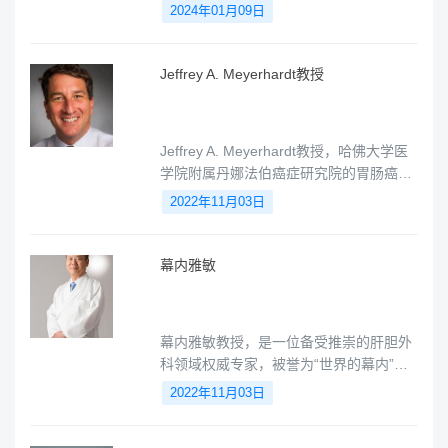
家，精通肝癌、胆道癌、胰腺癌等疾病，
2024年01月09日
提供肝胆胰区域的影像和活检诊断、术前
分期诊断、围手术期和不可切除癌症的药
物治疗、肝细胞癌的导管治疗等各种癌症
Jeffrey A. Meyerhardt教授
治疗。
Jeffrey A. Meyerhardt教授，哈佛大学医
学院附属丹娜法伯癌症研究院的胃肠癌中
心临床主任和结直肠癌中心联合主任。他
2022年11月03日
擅长胆管癌、结肠癌、胰腺癌、食管癌、
胆囊癌、胃肠道类癌、肝癌、神经内分泌
类癌、肛癌、直肠癌、胃癌。
幕内雅敏
幕内雅敏教授，是一位备受推崇的肝胆外
科领域权威专家，被誉为“世界的幕内”或
“世界肝胆外科之王”。
2022年11月03日