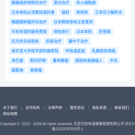
胰腺癌肝转移的治疗
激光治疗
非小细胞癌
日本体检必须要知道的事
辐射
骨转移
正常压力脑积水
横膈膜肿瘤外科治疗
日本精密体检注意事项
可愈有道的服务费用
体检旅行
日本体检
肝管癌
先天性巨结肠症
肝癌治疗
硼中子治疗
顺天堂大学医学部附属医院
呼吸道疫苗
乳腺癌宫颈癌
淋巴瘤
靶向药物
垂体腺瘤
膀胱刺激器植入
中风
烟雾病
脊索瘤
关于我们
|
合作机构
|
法律声明
|
服务协议
|
隐私条款
|
联系我们
|
网站地图
Copyright © 2022 - 2026 All rights reserved. 北京可愈有道健康管理有限公司
京ICP
备2022035358号-1