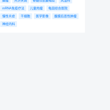
脑瘤
共济失调
脊髓性肌萎缩症
风湿科
mRNA免疫疗法
儿童肉瘤
龟田综合医院
慢性炎症
干细胞
医学影像
腹膜后恶性肿瘤
神经内科