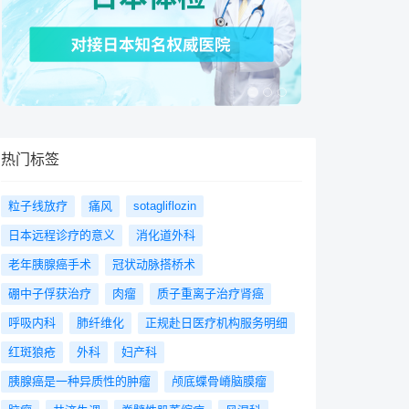
热门标签
粒子线放疗
痛风
sotagliflozin
日本远程诊疗的意义
消化道外科
老年胰腺癌手术
冠状动脉搭桥术
硼中子俘获治疗
肉瘤
质子重离子治疗肾癌
呼吸内科
肺纤维化
正规赴日医疗机构服务明细
红斑狼疮
外科
妇产科
胰腺癌是一种异质性的肿瘤
颅底蝶骨嵴脑膜瘤