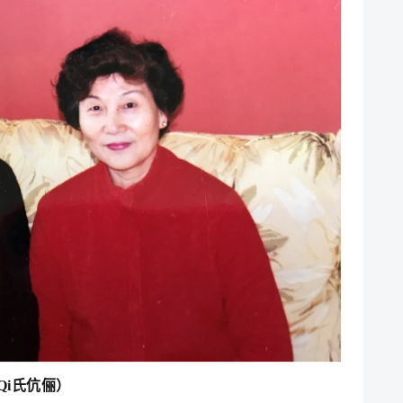
Q
i
氏伉俪）