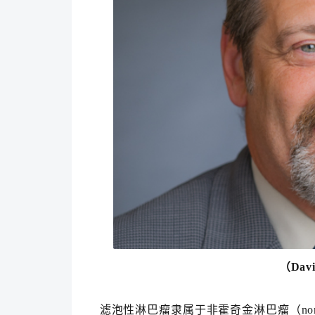
（D
av
滤泡性淋巴瘤隶属于非霍奇金淋巴瘤（non-H