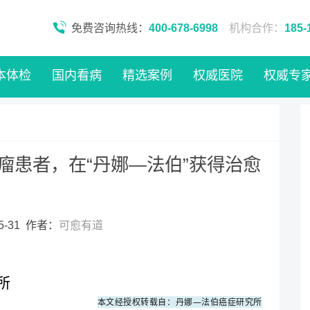
免费咨询热线：
400-678-6998
机构合作：
185-
本体检
国内看病
精选案例
权威医院
权威专
瘤患者，在“丹娜—法伯”获得治愈
5-31 作者：
可愈有道
所
本文经授权转载自：丹娜—法伯癌症研究所