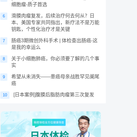
细胞瘤-质子首选
滑膜肉瘤复发，后续治疗何去何从？日
6
本、美国专家共同指出，新疗法不是万能
钥匙，个性化治疗才是关键
肠癌3期微创外科手术 | 体检查出肠癌-这
7
是我的幸运么
关于小细胞肺癌，你必须要了解的几个事
8
实
希望从未消失——患癌母亲战胜罕见阑尾
9
癌
[日本案例]腹膜后脂肪肉瘤第三次复发
10