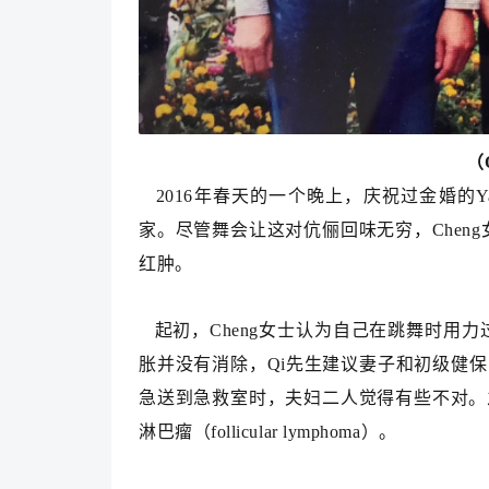
（
2016年春天的一个晚上，庆祝过金婚的Yan 
家。尽管舞会让这对伉俪回味无穷，Chen
红肿。
起初，Cheng女士认为自己在跳舞时用
胀并没有消除，Qi先生建议妻子和初级健保医生（pr
急送到急救室时，夫妇二人觉得有些不对。之
淋巴瘤（follicular lymphoma）。