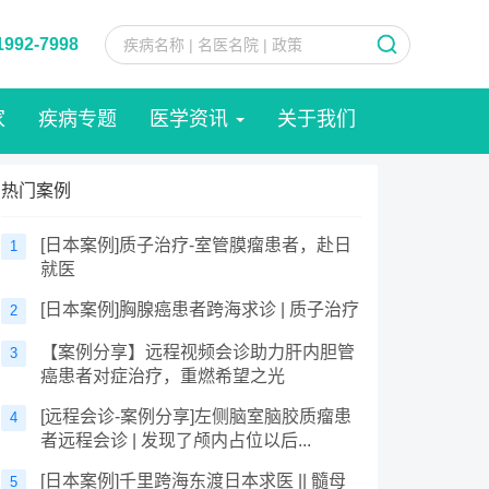
1992-7998
家
疾病专题
医学资讯
关于我们
热门案例
[日本案例]质子治疗-室管膜瘤患者，赴日
1
就医
[日本案例]胸腺癌患者跨海求诊 | 质子治疗
2
【案例分享】远程视频会诊助力肝内胆管
3
癌患者对症治疗，重燃希望之光
[远程会诊-案例分享]左侧脑室脑胶质瘤患
4
者远程会诊 | 发现了颅内占位以后...
[日本案例]千里跨海东渡日本求医 || 髓母
5