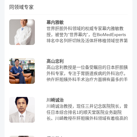
同领域专家
幕内雅敏
世界肝胆外科领域的权威专家幕内雅敏教
授，被誉为“世界幕内”，在BioMedExperts
排名中名列肝切除及活体肝移植领域世界第
一。他是国际外科、消化科和肿瘤科医师协
会(IASGO)主席，日本外科学会主席，荣获
肝胆胰外科学会的多项权威奖项，如2010-
高山忠利
2017年度best doctor、2015年IASGO名誉
高山忠利教授是一位备受瞩目的日本肝胆胰
研究金、2014年日本超声医学会特别学会
外科专家，专注于胃肠道疾病的外科治疗。
奖、日本肝脏学会功劳奖等。NHK电视台
他在肝胆胰外科手术治疗方面拥有最多的手
曾采访并拍摄了他的从医经历纪录片。幕内
术数量，并且在国际上受到高度评价。目
雅敏教授在肝脏外科和肝癌治疗方面做出了
前，他担任日本大学医学院板桥医院消化外
先驱性的贡献，被誉为“肝脏外科的王者”。
科主任、日本大学医学部教授、日本肝脏学
川崎诚治
他根据自己近40年的从医经验著作的《幕
会理事以及日本外科学会评议员。高山忠利
川崎诚治教授，现任三井记念医院院长，曾
内肝脏外科学》被翻译成中文，成为肝胆胰
教授以细致加革新的态度领导着肝胆胰癌症
任日本综合排名1的顺天堂医院业务副院
外科医生必读的书籍之一。
的外科治疗团队。他开发了“高山术式”，这
长。川崎教授在肝胆胰外科领域有着极高的
是一种用于肝癌手术的创新技术。1994
造诣，从事肝胆胰外科将近23年，是日本
年，他进行了世界首例“肝尾状叶単独全切
极具权威的肝胆胰外科诊疗专家，被肝脏外
除手術(高山術式)”，成功切除了肝脏最深
科权威大师幕内雅敏钦定为接班人。川崎教