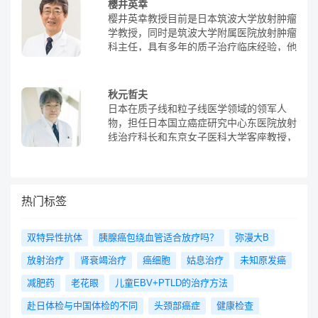
樱井英幸
的部分。据《病院の実力・讀賣新聞》报
授擅长肝、胰腺、胆管癌的外科手术切除
樱井英幸教授目前是日本筑波大学放射肿瘤
道，高山教授连续8年(2008-2015年)在肝
术，其中在肝部手术中难度较复杂的肝移植
学教授，同时是筑波大学附属医院放射肿瘤
癌手术方面排名全国第一。同样，据《いい
手术，川崎教授治疗后的五年生存率达到惊
科主任，具有多年的质子治疗临床经验，他
病院・朝日新聞》报道，2011年高山教授
人的93%!远超日本的平均水平(据2016年末
在放射治疗领域、基础放射医学等方面有着
在肝、胆、胰腺癌手术方面排名全国第一。
统计，日本接受肝移植累积生存率为：死体
丰富的经验，尤其是在质子治疗儿童脊索瘤
以“细致与创新，不断追求最佳的手术”为座
(脑死)肝移植生存率：5年82%;活体肝移植
方面在全球极富盛名，儿童脊索瘤治疗数据
右铭的高山忠利教授在肝胆胰外科领域获得
秋元哲夫
生存率：5年78%)。另外，肝癌、胆管癌、
居世界一位，根据相关研究数据，经樱井教
了多项权威奖项，包括2001年第五届日本
日本在质子线和粒子线医学领域的领军人
胰腺癌因恶性程度高、预后差，其发病率和
授诊治后采用质子治疗的脊髓脊索瘤5年生
肝病学会奖(织田奖)、2001年东京医学会医
物，担任日本国立癌症研究中心东医院放射
死亡率均位居前列，晚期患者平均生存期只
存率高达84%；颅内脊索瘤5年生存率高达
学研究奖、2016年第六届日本胃肠病外科
线治疗科长和东京女子医科大学客座教授，
有3个月 ，是全世界面临的难题。日本历来
86.4%。樱井教授曾多次当选日本“Best
奖(手术奖)、GB Ong’s Award・Asian
被誉为日本放疗界的国宝级名医。他一直致
以消化系外科治疗闻名世界，尤其是肝癌、
Doctor”，是日本赫赫有名的放射治疗医
Surgical Association等。此外，高山教授还
力于放射线治疗和粒子线治疗的临床试验，
胆癌、胰腺癌等肝胆胰疾病的治疗水平高于
师。樱井英幸教授是一位经验丰富的质子治
曾受邀在电视上演讲36次，在报纸上刊登
研究化学放射线治疗方法和调强放射线治
美国和欧洲等发达国家。相关数据统计显
疗专家，他的著作包括《癌症放疗的现状与
95次，在杂志上发表197篇文章。▲高山教
疗。位于日本千叶县柏市的日本国立癌中心
示：胰腺癌、胆管癌的术后死亡率欧洲约为
热门标签
未来③质子束疗法》、《不断发展的放射疗
授的部分报道|图源：med.nihon-u.ac
东医院，是亚洲较早引进医疗专用质子治疗
6%，美国约为5% ，而日本全国平均死亡
法“最先进的粒子束疗法”》等，详细介绍了
系统的医疗机构之一，也是世界上第二家开
率仅为2.5% ，日本综合大医院死亡率低至
质子治疗技术。他和他的团队是世界上第一
始临床应用的。该院成立于1992年，拥有
双特异性抗体
胰腺癌包绕血管适合放疗吗？
弥漫大B
1% ，川崎教授的数据：死亡率为0 。日本
个使用质子束疗法治疗深部癌症，如肝癌
425张病床，其肿瘤治疗特色为质子治疗。
临床常用的治疗方针是尽量减轻患者的负
等，其治疗方法已成为全球标准。此外，他
放射治疗
肾衰竭治疗
癌细胞
姑息治疗
未知原发癌
在质子治疗方面，该院的临床经验位居世界
担，尽量做微创，川崎教授所在的三井记念
还在X射线治疗和近距离放射治疗方面有丰
前列。此外，该院科研实力雄厚，不仅拥有
减肥药
老花眼
医院也是如此，该院引进了腹腔镜手术、胸
儿童EBV+PTLD的治疗方法
富的经验，能够充分利用每种放疗的特点，
临床医学专业人才，还有数名医学物理专业
腔镜手术以及达芬奇机器人手术，来减轻患
为患者提供最佳治疗方案。此外，樱井教授
赴日体检与中国体检的不同
头颈部癌症
健康检查
的稀有人才，参与先进的质子治疗技能的研
者的疼痛负担，减少患者的住院时间。川崎
在温热疗法方面具有丰富的经验，目前已成