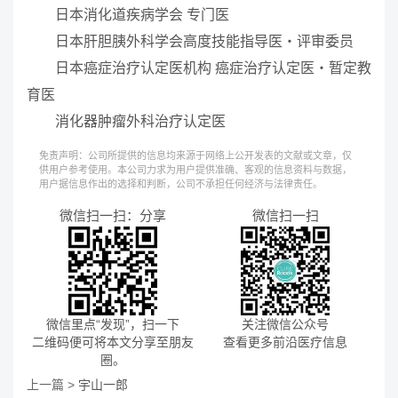
日本消化道疾病学会 专门医
日本肝胆胰外科学会高度技能指导医・评审委员
日本癌症治疗认定医机构 癌症治疗认定医・暂定教
育医
消化器肿瘤外科治疗认定医
免责声明：公司所提供的信息均来源于网络上公开发表的文献或文章，仅
供用户参考使用。本公司力求为用户提供准确、客观的信息资料与数据，
用户据信息作出的选择和判断，公司不承担任何经济与法律责任。
微信扫一扫：分享
微信扫一扫
微信里点“发现”，扫一下
关注微信公众号
二维码便可将本文分享至朋友
查看更多前沿医疗信息
圈。
上一篇 >
宇山一郎