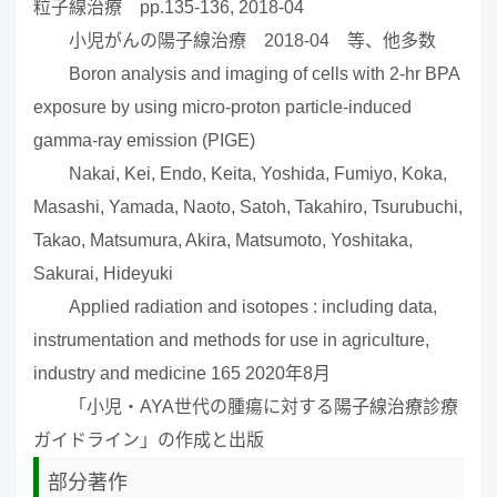
粒子線治療 pp.135-136, 2018-04
小児がんの陽子線治療 2018-04 等、他多数
Boron analysis and imaging of cells with 2-hr BPA
exposure by using micro-proton particle-induced
gamma-ray emission (PIGE)
Nakai, Kei, Endo, Keita, Yoshida, Fumiyo, Koka,
Masashi, Yamada, Naoto, Satoh, Takahiro, Tsurubuchi,
Takao, Matsumura, Akira, Matsumoto, Yoshitaka,
Sakurai, Hideyuki
Applied radiation and isotopes : including data,
instrumentation and methods for use in agriculture,
industry and medicine 165 2020年8月
「小児・AYA世代の腫瘍に対する陽子線治療診療
ガイドライン」の作成と出版
部分著作