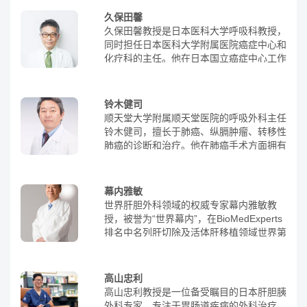
久保田馨
久保田馨教授是日本医科大学呼吸科教授，
同时担任日本医科大学附属医院癌症中心和
化疗科的主任。他在日本国立癌症中心工作
了20多年，积累了丰富的肺癌治疗经验。
每年，久保田馨教授诊断200多例肺癌和
150多例化疗及靶向药物治疗的恶性肿瘤。
铃木健司
他还与北东日本研究机构(NEJ)和东京癌症
顺天堂大学附属顺天堂医院的呼吸外科主任
化疗研究会(TCOG)等机构合作参加临床试
铃木健司，擅长于肺癌、纵膈肿瘤、转移性
验，其中包括NEJ01和NEJ02。久保田馨教
肺癌的诊断和治疗。他在肺癌手术方面拥有
授已发表20多篇重要论文，其中几篇对小
丰富的经验，是全球知名的肺癌手术专家。
细胞肺癌的原因进行推论，并提出了临床研
在高难度的肺癌手术治疗领域，铃木教授更
究方法。他还采用独特的从染色体推测的研
是日本的领军人物。铃木健司教授被《读卖
幕内雅敏
究为基础，开发了化疗方法。在肺癌的免疫
新闻》评为日本肺癌手术知名大师。经他治
世界肝胆外科领域的权威专家幕内雅敏教
治疗方面，久保田馨教授领导组建了针对免
疗的患者五年生存率高达惊人的95%、合并
授，被誉为“世界幕内”，在BioMedExperts
疫检查点抑制剂的“副作用管理团队
症发生率为欧美主要机构的1/5左右，这是
排名中名列肝切除及活体肝移植领域世界第
(ICMT)”，并编撰了《免疫检查点抑制剂副
前无古人的傲人成绩。铃木教授擅长肺癌手
一。他是国际外科、消化科和肿瘤科医师协
作用的院内处置指导手册》。他还擅长肺癌
术，且因充分利用熟练的技术完成高难度的
会(IASGO)主席，日本外科学会主席，荣获
的支持疗法，提高患者的生活质量。此外，
手术而世界闻名。铃木健司在肺癌微创手
肝胆胰外科学会的多项权威奖项，如2010-
久保田馨教授在间质性肺炎合并肺癌的研究
高山忠利
术-达芬奇机器人手术方面具有丰富的经
2017年度best doctor、2015年IASGO名誉
方面领先于日本同行，并率先开展临床试
高山忠利教授是一位备受瞩目的日本肝胆胰
验，是世界达芬奇机器人设备研发团队核心
研究金、2014年日本超声医学会特别学会
验，受到同行好评。
外科专家，专注于胃肠道疾病的外科治疗。