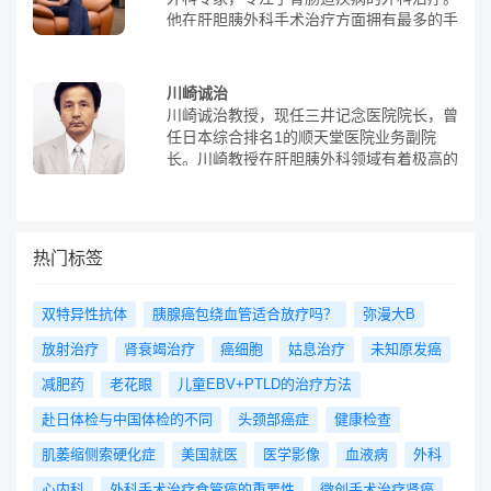
成员，他和他的团队发明了一种“革命性”微
奖、日本肝脏学会功劳奖等。NHK电视台
他在肝胆胰外科手术治疗方面拥有最多的手
创手术术式，还因此被邀请去美国讲学。铃
曾采访并拍摄了他的从医经历纪录片。幕内
术数量，并且在国际上受到高度评价。目
木健司教授和他的团队发明了一种手术，可
雅敏教授在肝脏外科和肝癌治疗方面做出了
前，他担任日本大学医学院板桥医院消化外
以将特异性荧光染色剂注射到肺部病变部
先驱性的贡献，被誉为“肝脏外科的王者”。
科主任、日本大学医学部教授、日本肝脏学
位，只需切除注射荧光染色剂的部分即可，
川崎诚治
他根据自己近40年的从医经验著作的《幕
会理事以及日本外科学会评议员。高山忠利
这种方法几乎不出血，令人惊叹。在顺天堂
川崎诚治教授，现任三井记念医院院长，曾
内肝脏外科学》被翻译成中文，成为肝胆胰
教授以细致加革新的态度领导着肝胆胰癌症
医院，使用这种手术几乎不用考虑出血的问
任日本综合排名1的顺天堂医院业务副院
外科医生必读的书籍之一。
的外科治疗团队。他开发了“高山术式”，这
题，而欧美目前还无法达到日本的水平。在
长。川崎教授在肝胆胰外科领域有着极高的
是一种用于肝癌手术的创新技术。1994
使用这种手术之前，往往需要切除1/2肺
造诣，从事肝胆胰外科将近23年，是日本
年，他进行了世界首例“肝尾状叶単独全切
叶，出血量高达80多毫升。这种新型手术
极具权威的肝胆胰外科诊疗专家，被肝脏外
除手術(高山術式)”，成功切除了肝脏最深
的出现可以减少患者的痛苦并加快恢复速
科权威大师幕内雅敏钦定为接班人。川崎教
的部分。据《病院の実力・讀賣新聞》报
度，同时扩大了手术患者的范围，使高龄和
授擅长肝、胰腺、胆管癌的外科手术切除
热门标签
道，高山教授连续8年(2008-2015年)在肝
心脏病患者也能够接受手术。目前，日本肺
术，其中在肝部手术中难度较复杂的肝移植
癌手术方面排名全国第一。同样，据《いい
癌手术的平均住院时间为26.07天，而在顺
手术，川崎教授治疗后的五年生存率达到惊
病院・朝日新聞》报道，2011年高山教授
天堂医院只需6天。铃木健司教授所在的顺
人的93%!远超日本的平均水平(据2016年末
双特异性抗体
胰腺癌包绕血管适合放疗吗？
弥漫大B
在肝、胆、胰腺癌手术方面排名全国第一。
天堂大学医学部附属顺天堂医院，是日本肺
统计，日本接受肝移植累积生存率为：死体
以“细致与创新，不断追求最佳的手术”为座
放射治疗
肾衰竭治疗
癌细胞
姑息治疗
未知原发癌
癌外科的较高殿堂，也是日本较早引入达芬
(脑死)肝移植生存率：5年82%;活体肝移植
右铭的高山忠利教授在肝胆胰外科领域获得
奇手术的医院。在铃木教授就任前，该院呼
生存率：5年78%)。另外，肝癌、胆管癌、
减肥药
老花眼
儿童EBV+PTLD的治疗方法
了多项权威奖项，包括2001年第五届日本
吸外科每年进行约80例肺癌手术。但在他
胰腺癌因恶性程度高、预后差，其发病率和
肝病学会奖(织田奖)、2001年东京医学会医
赴日体检与中国体检的不同
头颈部癌症
健康检查
的领导下，该科室的手术数量有了显著的提
死亡率均位居前列，晚期患者平均生存期只
学研究奖、2016年第六届日本胃肠病外科
高。截至2015年，该科室已经完成了330例
有3个月 ，是全世界面临的难题。日本历来
肌萎缩侧索硬化症
美国就医
医学影像
血液病
外科
奖(手术奖)、GB Ong’s Award・Asian
手术，总手术件数增加到了540例，排名全
以消化系外科治疗闻名世界，尤其是肝癌、
Surgical Association等。此外，高山教授还
国第三。到了2019年，该院呼吸外科的手
胆癌、胰腺癌等肝胆胰疾病的治疗水平高于
心内科
外科手术治疗食管癌的重要性
微创手术治疗肾癌