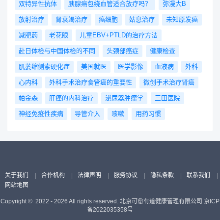
科医生。每月，他在日本医科大学武藏小杉
术量约600例，其他良性乳腺手术约100
双特异性抗体
胰腺癌包绕血管适合放疗吗？
弥漫大B
接这些细小的血管和淋巴管，恢复淋巴回
划的主席和名誉主席，妇科肿瘤学小组实验
医院主持一次名为“帆板学习会”的研讨会，
例，居日本领头地位，其中原发性乳腺癌的
流，从而缓解淋巴水肿，提高患者的生活质
医学委员会主席，妇科癌症小组的转化科学
放射治疗
肾衰竭治疗
癌细胞
姑息治疗
未知原发癌
该会议已成为一个互相学习诊断和治疗过
保乳手术约占60％。当然对于如乳腺导管
量。可以将这些细小的血管和淋巴管连接起
工作组主席以及妇科癌症指导委员会的成
程、确认诊疗原则的场所，以原发灶不明癌
内广泛扩展的癌症类型，有时也需要进行大
减肥药
老花眼
儿童EBV+PTLD的治疗方法
来，是一项非常了不起的技术，给了很多肿
员。Birrer在国内外被公认为妇科肿瘤学专
症和诊治困难的癌症病例为主题。此外，作
范围的全切术。津川医生说，“这种情况
瘤患者术后更好的生活。
家，其主要研究兴趣在于妇科癌症的基因组
赴日体检与中国体检的不同
头颈部癌症
健康检查
为日本权威的癌症内科医师，胜俣范之教授
下，就要利用人工乳房或自家组织（如腹
学研究，以改善这些疾病的临床管理。
还参与了世界中的癌症治疗方案的研究探
部、背部的脂肪），同时进行乳房再建术
肌萎缩侧索硬化症
美国就医
医学影像
血液病
外科
Birrer大约有400多发表作品，包括经过同
讨，并编著了《世界中の医学研究を徹底的
（即时乳房重建）”。此外，对于腋下淋巴
行评审的手稿，书籍章节和评论文章。任职
に比較してわかった最高のがん治療》一
结，以前广泛使用“腋窝淋巴结廓清术”，将
心内科
外科手术治疗食管癌的重要性
微创手术治疗肾癌
哈佛医学院的医学教授麻省总医院妇科肿瘤
书，为日本癌症治疗指明了方向。胜俣范之
淋巴结全部摘除，而现在“前哨淋巴结活检”
学主任丹娜·法伯/哈佛癌症中心的妇科肿瘤
帕金森
肝癌的内科治疗
泌尿器肿瘤学
三田医院
教授部分著作|图源：amazon
已成为主流。也就是说，如果前哨淋巴结没
研究计划主任阿拉巴马大学伯明翰分校
出现转移的话，就无需摘除更远部位的淋巴
神经免疫性疾病
导管介入
咳嗽
用药习惯
O'Neal综合癌症中心主任
结。术前术后的药物治疗方法，同样也在积
极进行。 津川医师在其自身的网站中这
样说道： “冷静下来，与值得信赖的商量对
手合作，向值得信赖的医疗团队咨询”。津
川医生奉行“以患者为中心的团队医疗”。医
院成立了专门针对如乳腺疾患的“胸部及权
关于我们
|
合作机构
|
法律声明
|
服务协议
|
隐私条款
|
联系我们
|
威成像医疗中心”，与放射科（诊断）协
网站地图
作，提高手术切除范围决策的精度。此外，
还与肿瘤内科和放射科（治疗）协作，进行
Copyright © 2022 - 2026 All rights reserved. 北京可愈有道健康管理有限公司
京ICP
综合性的治疗。 近年来，又致力于有关
备2022035358号
遗传性、家族性乳腺癌的“乳腺癌遗传咨