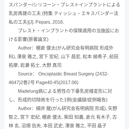
スパンダー/シリコーン・ブレストインプラントによる
乳房再建の工夫 (特集 ティッシュ・エキスパンダー法
私の工夫)[J]. Pepars, 2016.
ブレスト・インプラントの保険適用の当施設にお
ける影響(原著論文)
Author：棚倉 健太(がん研究会有明病院 形成外
科), 澤泉 雅之, 宮下 宏紀, 山下 昌宏, 松本 綾希子, 前田
拓摩, 岩瀬 拓士, 大野 真司
Source： Oncoplastic Breast Surgery (2432-
4647)2巻2号 Page40-45(2017.06)
Madelung病による男性の下垂乳房様変形に対
し、形成的切除術を行った1例(会議録/症例報告)
Author：細井 龍(がん研究会有明病院 形成), 矢野
智之, 宮下 宏紀, 棚倉 健太, 柴田 知義, 倉元 有木子, 古
林 玄, 沼畑 岳央, 本田 武史, 澤泉 雅之, 平田 晶子