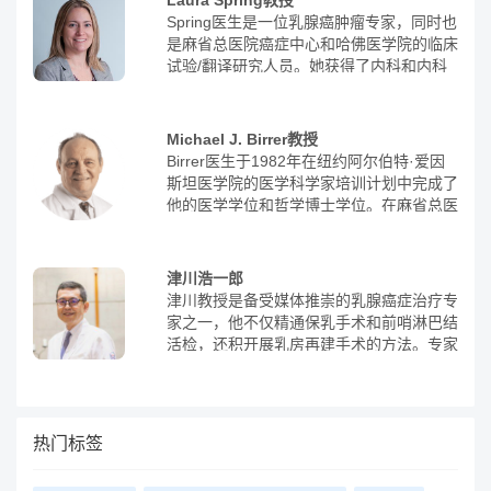
Laura Spring教授
届日本乳腺癌学会学术总会中发表演讲，也
范之教授曾参演医疗主题电影《提前筛查癌
Spring医生是一位乳腺癌肿瘤专家，同时也
曾多次在权威杂志，如《日本形成外科学会
症的重要性 がんになる前に知っておくこ
是麻省总医院癌症中心和哈佛医学院的临床
会志》、《日本临床外科学会杂志》中发表
と》，并在肿瘤内科学、癌症化学治疗和抗
试验/翻译研究人员。她获得了内科和内科
论文。注：整形外科是一个新的领域，这个
癌药物的支持疗法等方面积累了丰富的临床
肿瘤学的董事会认证。在完成了布莱根妇女
学科之前以外伤伤口的治疗为主，同时对先
经验。目前，他担任日本医科大学武藏小杉
医院的住院医师培训后，Spring医生通过
天异常、畸形、口唇裂等疾病进行整形矫正
病院肿瘤内科部长和日本医科大学呼吸内科
Dana-Farber / Partners癌症护理肿瘤学研
治疗，而棚仓健太的核心工作主要是癌症治
Michael J. Birrer教授
学教授。基于大量的循证医学证据，胜俣范
究金计划完成了她的医学肿瘤学培训。她的
疗中的整形修复环节，就是在不得不大范围
Birrer医生于1982年在纽约阿尔伯特·爱因
之教授撰写了日本早期的癌症手册。在该手
研究主要集中在开发新型治疗方法和生物标
切除病灶及其周围正常组织的时候，通过术
斯坦医学院的医学科学家培训计划中完成了
册的癌症化学疗法基本概念章节中，他首次
志物的研究，以改善乳腺癌患者的护理。她
前与肿瘤外科医生共同讨论设计，在大范围
他的医学学位和哲学博士学位。在麻省总医
将化疗对各种恶性肿瘤的有效性划分为
对基于血液的局部乳腺癌监测和新辅助治疗
切除病灶时，如何利用附近的肌肉和皮肤，
院进行医学实习和住院医生培训后，Birrer
A∼D四个等级，从而创建了完善的肿瘤内
中靶向治疗的应用尤其感兴趣。Spring博士
填充到出现组织缺损的部位，修复肢体的正
进入了位于马里兰州贝塞斯达的国家癌症研
科治疗制度。这一举措推动了日本癌症内科
参与了几项乳腺癌临床试验的设计和实施，
常形态，同时保存肢体的正常功能。其中最
究所的医学肿瘤学专科医生培训。在专科医
治疗和姑息治疗的发展，为癌症患者提供了
津川浩一郎
包括局部和转移性乳腺癌的试验。
常见的就是乳腺癌根治术后的乳房重建，其
生培训后，Birrer被任命为研究员(终身任
更优化的诊疗方案和更好的生存。此外，胜
津川教授是备受媒体推崇的乳腺癌症治疗专
他的还包括像把腹部、手、脚等四肢的恶性
职)，并在癌症预防和控制部门设立了分子
俣范之教授还参与编写了日本首个癌症治疗
家之一，他不仅精通保乳手术和前哨淋巴结
肿瘤切除后，进行重建的整形修复工作。淋
机制部分。他的临床兴趣包括卵巢癌，子宫
指南《乳腺癌诊疗指南》、《癌症对策基本
活检，还积开展乳房再建手术的方法。专家
巴水肿是乳腺癌术后常见的并发症，与一般
内膜癌和宫颈癌。2008年，Birrer被任命为
法》，并推动化疗成为与外科手术、放疗比
访谈：乳腺癌主要发病于40至50岁，是日
水肿不同，由于术中切除范围较大，导致淋
哈佛医学院的医学教授，并担任麻省总医院
肩的三大癌症治疗方法之一。他和他的团队
本女性癌症中较多见的疾病。对乳腺癌的治
巴回流受阻引起顽固性水肿，通过体位和按
妇科肿瘤学主任和丹娜·法伯/哈佛癌症中心
还开创了继三大传统癌症治疗方法(手术、
疗近年来取得了很大进步。以前认为“乳腺
摩很难消退。因此，在进行组织修复移植
的妇科肿瘤研究计划主任。2017年，他担
放射治疗和化学治疗)后的第四种治疗方法
癌=必须将所有的乳房切除”，近年来保留乳
热门标签
时，棚仓健太也做了大量在显微镜下连接淋
任阿拉巴马大学伯明翰分校O'Neal综合癌
—姑息治疗。胜俣范之教授在加入日本医科
房成为主流术式，并取得了良好的效果。
巴管与血管的工作，淋巴管在显微镜下是一
症中心主任，在那里他担任医学，病理学和
大学后，创立了肿瘤内科并开始培养肿瘤内
圣玛丽安娜病院，每年的原发性乳腺癌手
根很细的管子，只有0.5毫米左右，通过连
OB-GYN教授。他曾担任抗击卵巢癌研究计