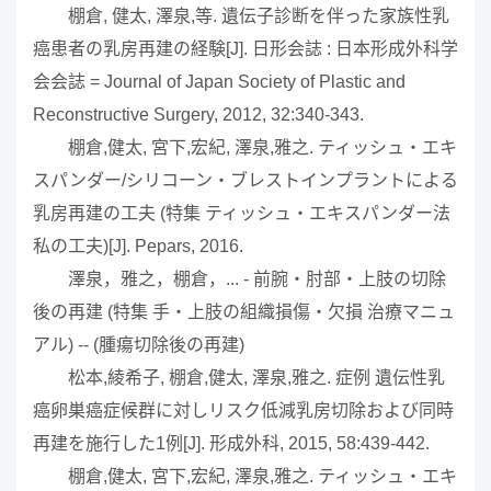
棚倉, 健太, 澤泉,等. 遺伝子診断を伴った家族性乳
癌患者の乳房再建の経験[J]. 日形会誌 : 日本形成外科学
会会誌 = Journal of Japan Society of Plastic and
Reconstructive Surgery, 2012, 32:340-343.
棚倉,健太, 宮下,宏紀, 澤泉,雅之. ティッシュ・エキ
スパンダー/シリコーン・ブレストインプラントによる
乳房再建の工夫 (特集 ティッシュ・エキスパンダー法
私の工夫)[J]. Pepars, 2016.
澤泉，雅之，棚倉，... - 前腕・肘部・上肢の切除
後の再建 (特集 手・上肢の組織損傷・欠損 治療マニュ
アル) -- (腫瘍切除後の再建)
松本,綾希子, 棚倉,健太, 澤泉,雅之. 症例 遺伝性乳
癌卵巣癌症候群に対しリスク低減乳房切除および同時
再建を施行した1例[J]. 形成外科, 2015, 58:439-442.
棚倉,健太, 宮下,宏紀, 澤泉,雅之. ティッシュ・エキ