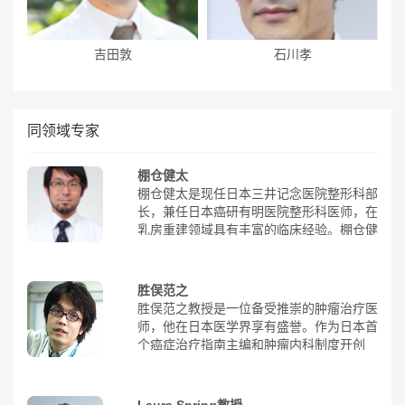
吉田敦
石川孝
同领域专家
棚仓健太
棚仓健太是现任日本三井记念医院整形科部
长，兼任日本癌研有明医院整形科医师，在
乳房重建领域具有丰富的临床经验。棚仓健
太医生毕业以来，曾在筑波大学担任了六年
的住院医师，后成为癌研有明医院整形科的
医生，专攻乳房重建领域，自2019年起，
胜俣范之
棚仓健太医生调任三井记念医院从事整形外
胜俣范之教授是一位备受推崇的肿瘤治疗医
科的工作，旨在帮助并提供最适合每个患者
师，他在日本医学界享有盛誉。作为日本首
的重建方法，目前已成为日本权威的整形外
个癌症治疗指南主编和肿瘤内科制度开创
科医师。另外，他正在担任日本整形科学会
者，他的贡献不可忽视。此外，他还是罕见
专业医师、日本乳腺癌学会评议员、日本乳
癌种诊治的权威，能够准确诊断原发性腹膜
腺癌手术学会评议员，曾在第24届、第27
癌、原发性纵膈生殖细胞肿瘤等疾病。胜俣