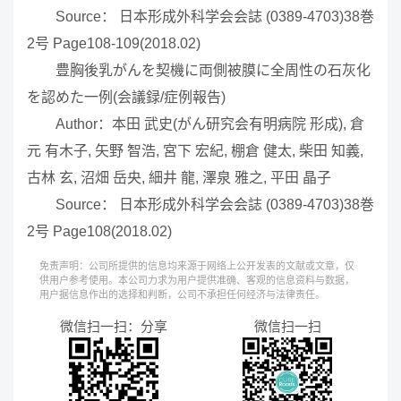
Source： 日本形成外科学会会誌 (0389-4703)38巻
2号 Page108-109(2018.02)
豊胸後乳がんを契機に両側被膜に全周性の石灰化
を認めた一例(会議録/症例報告)
Author：本田 武史(がん研究会有明病院 形成), 倉
元 有木子, 矢野 智浩, 宮下 宏紀, 棚倉 健太, 柴田 知義,
古林 玄, 沼畑 岳央, 細井 龍, 澤泉 雅之, 平田 晶子
Source： 日本形成外科学会会誌 (0389-4703)38巻
2号 Page108(2018.02)
免责声明：公司所提供的信息均来源于网络上公开发表的文献或文章，仅
供用户参考使用。本公司力求为用户提供准确、客观的信息资料与数据，
用户据信息作出的选择和判断，公司不承担任何经济与法律责任。
微信扫一扫：分享
微信扫一扫