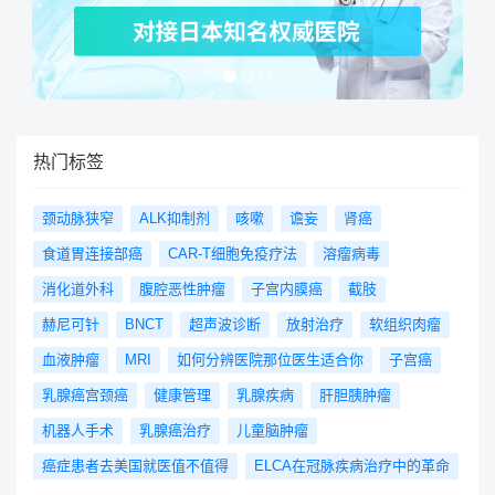
热门标签
颈动脉狭窄
ALK抑制剂
咳嗽
谵妄
肾癌
食道胃连接部癌
CAR-T细胞免疫疗法
溶瘤病毒
消化道外科
腹腔恶性肿瘤
子宫内膜癌
截肢
赫尼可针
BNCT
超声波诊断
放射治疗
软组织肉瘤
血液肿瘤
MRI
如何分辨医院那位医生适合你
子宫癌
乳腺癌宫颈癌
健康管理
乳腺疾病
肝胆胰肿瘤
机器人手术
乳腺癌治疗
儿童脑肿瘤
癌症患者去美国就医值不值得
ELCA在冠脉疾病治疗中的革命