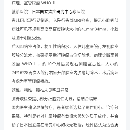
病理：室管膜瘤 WHO Ⅱ
就诊医院：日本
国立癌症研究中心
东医院
患儿因出现行动倒退，入院行头部MRI检查，提示小脑蚓部
病灶可见不规则高度高密度肿块大小约41mm*34mm，小脑
及脑干明显受压。
后因四脑室占位，梗阻性脑积水，入住儿童医院行左侧脑室
腹腔分流术，核磁提示后行肿瘤占位切除术，病理诊断室管
膜瘤 WHO Ⅱ，约10个月后发现右侧脑室占位，大小约
24*16*28再次入院行右额开颅脑室内肿瘤切除术，术后病理
考虑为室管膜瘤播散。
颈椎，胸椎，腰椎未见明显异常
脑脊液检查提示部分细胞变性明显，请结合临床
国内医生建议尽快放疗，患者家长选择了副作用小、治疗效
果强、特别是针对儿童肿瘤有着很大优势的质子放疗，并会
诊了日本国立癌症研究中心的秋元教授，经评估认为适合
质