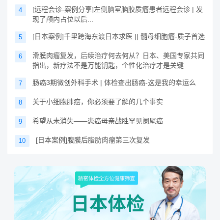
[远程会诊-案例分享]左侧脑室脑胶质瘤患者远程会诊 | 发
4
现了颅内占位以后...
[日本案例]千里跨海东渡日本求医 || 髓母细胞瘤-质子首选
5
滑膜肉瘤复发，后续治疗何去何从？日本、美国专家共同
6
指出，新疗法不是万能钥匙，个性化治疗才是关键
肠癌3期微创外科手术 | 体检查出肠癌-这是我的幸运么
7
关于小细胞肺癌，你必须要了解的几个事实
8
希望从未消失——患癌母亲战胜罕见阑尾癌
9
[日本案例]腹膜后脂肪肉瘤第三次复发
10