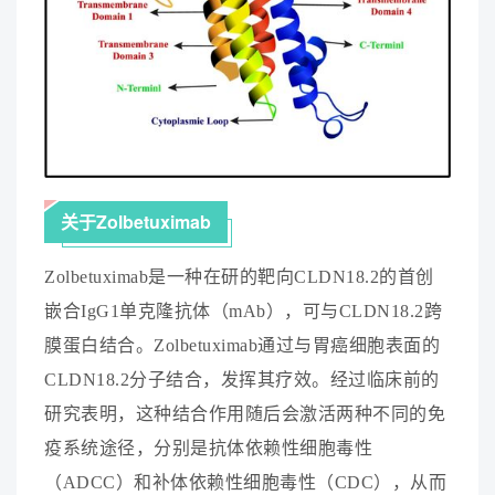
关
于
Z
o
l
b
e
t
u
x
i
m
a
b
Z
o
l
b
e
t
u
x
i
m
a
b
是
一
种
在
研
的
靶
向
C
L
D
N
1
8
.
2
的
首
创
嵌
合
I
g
G
1
单
克
隆
抗
体
（
m
A
b
）
，
可
与
C
L
D
N
1
8
.
2
跨
膜
蛋
白
结
合
。
Z
o
l
b
e
t
u
x
i
m
a
b
通
过
与
胃
癌
细
胞
表
面
的
C
L
D
N
1
8
.
2
分
子
结
合
，
发
挥
其
疗
效
。
经
过
临
床
前
的
研
究
表
明
，
这
种
结
合
作
用
随
后
会
激
活
两
种
不
同
的
免
疫
系
统
途
径
，
分
别
是
抗
体
依
赖
性
细
胞
毒
性
（
A
D
C
C
）
和
补
体
依
赖
性
细
胞
毒
性
（
C
D
C
）
，
从
而