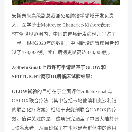
安
斯
泰
来
高
级
副
总
裁
兼
免
疫
肿
瘤
学
领
域
开
发
负
责
人
、
医
学
博
士
M
o
i
t
r
e
y
e
e
C
h
a
t
t
e
r
j
e
e
-
K
i
s
h
o
r
e
表
示
：
“
在
全
世
界
范
围
内
，
中
国
的
胃
癌
新
发
病
例
几
乎
占
了
一
半
。
根
据
2
0
2
0
年
的
数
据
，
中
国
新
增
的
胃
癌
患
者
超
过
了
4
7
8
,
0
0
0
例
，
死
亡
病
例
更
是
高
达
3
7
3
,
0
0
0
例
。
Z
o
l
b
e
t
u
x
i
m
a
b
上
市
许
可
申
请
是
基
于
G
L
O
W
和
S
P
O
T
L
I
G
H
T
两
项
I
I
I
期
临
床
试
验
结
果
：
G
L
O
W
试
验
的
目
标
在
于
全
面
评
估
z
o
l
b
e
t
u
x
i
m
a
b
与
C
A
P
O
X
联
合
疗
法
（
其
中
包
括
卡
培
他
滨
和
奥
沙
利
铂
的
联
合
化
疗
方
案
）
相
较
于
安
慰
剂
联
合
C
A
P
O
X
的
疗
效
。
值
得
关
注
的
是
，
这
项
研
究
涵
盖
了
中
国
大
陆
共
计
1
4
5
名
患
者
，
从
而
确
保
了
在
本
地
患
者
群
体
中
的
应
用