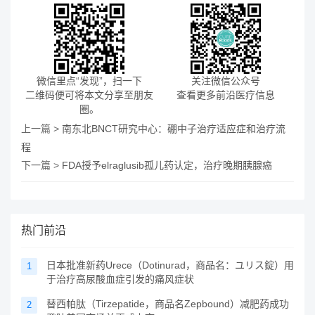
微信里点“发现”，扫一下
关注微信公众号
二维码便可将本文分享至朋友
查看更多前沿医疗信息
圈。
上一篇 >
南东北BNCT研究中心：硼中子治疗适应症和治疗流
程
下一篇 >
FDA授予elraglusib孤儿药认定，治疗晚期胰腺癌
热门前沿
日本批准新药Urece（Dotinurad，商品名：ユリス錠）用
1
于治疗高尿酸血症引发的痛风症状
替西帕肽（Tirzepatide，商品名Zepbound）减肥药成功
2