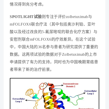
情
况
得
到
充
分
考
虑
。
S
P
O
T
L
I
G
H
T
试
验
则
专
注
于
评
价
z
o
l
b
e
t
u
x
i
m
a
b
与
m
F
O
L
F
O
X
6
联
合
疗
法
（
其
中
包
括
奥
沙
利
铂
、
亚
叶
酸
以
及
经
过
改
良
的
5
-
氟
尿
嘧
啶
的
联
合
化
疗
方
案
）
与
安
慰
剂
联
合
m
F
O
L
F
O
X
6
的
疗
效
差
异
。
在
这
个
试
验
中
，
中
国
大
陆
的
3
6
名
参
与
患
者
为
研
究
提
供
了
重
要
的
数
据
。
这
两
项
试
验
的
数
据
对
于
Z
o
l
b
e
t
u
x
i
m
a
b
的
上
市
申
请
提
供
了
有
力
的
支
持
，
同
时
也
为
中
国
晚
期
胃
癌
患
者
带
来
了
新
的
治
疗
前
景
。