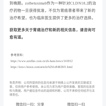
到
晚
期
。
z
o
l
b
e
t
u
x
i
m
a
b
作
为
一
种
针
对
C
L
D
N
1
8
.
2
的
治
疗
药
物
一
旦
获
得
批
准
，
不
仅
为
胃
癌
患
者
带
来
了
新
的
治
疗
希
望
，
也
为
临
床
医
生
提
供
了
更
多
的
治
疗
选
择
。
获
取
更
多
关
于
胃
癌
治
疗
和
新
药
相
关
信
息
，
请
咨
询
可
愈
有
道
。
参
考
资
料
：
h
t
t
p
s
:
/
/
w
w
w
.
a
s
t
e
l
l
a
s
.
c
o
m
.
c
n
/
z
h
-
h
a
n
s
/
n
e
w
s
/
1
4
1
8
1
2
h
t
t
p
s
:
/
/
n
e
w
s
.
b
i
o
o
n
.
c
o
m
/
a
r
t
i
c
l
e
/
b
2
b
1
e
8
4
8
2
6
f
1
.
h
t
m
l
免责声明：公司所提供的信息均来源于网络上公开发表的文献或文
章，仅供用户参考使用。本公司力求为用户提供准确、客观的信息资
料与数据，用户据信息作出的选择和判断，公司不承担任何经济与法
律责任。
微信扫一扫：分享
微信扫一扫