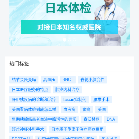
热门标签
结节会癌变吗
高血压
BNCT
脊髓小脑变性
日本医疗服务的特点
肺癌内科治疗
肝胆胰疾病的诊断和治疗
fascin抑制剂
腰椎手术
美国看病体验到底怎么样
血液病
癫痫
美国
早期胰腺癌患者血液中酶活性的异常
赛沃替尼
DNA
疑难神经外科手术
日本质子重离子治疗癌症费用