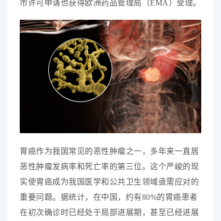
市
许
可
申
请
也
获
得
欧
洲
药
品
管
理
局
（
E
M
A
）
受
理
。
胃
癌
作
为
我
国
常
见
的
恶
性
肿
瘤
之
一
，
多
年
来
一
直
居
恶
性
肿
瘤
发
病
率
和
死
亡
率
的
第
三
位
。
这
个
严
峻
的
现
实
使
胃
癌
成
为
我
国
医
学
和
公
共
卫
生
领
域
亟
需
应
对
的
重
要
问
题
。
据
统
计
，
在
中
国
，
约
有
8
0
%
的
胃
癌
患
者
在
初
次
确
诊
时
已
经
处
于
局
部
进
展
期
，
甚
至
已
经
进
展