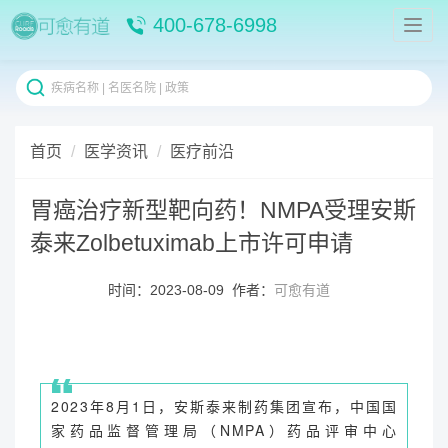
400-678-6998
首页
医学资讯
医疗前沿
胃癌治疗新型靶向药！NMPA受理安斯
泰来Zolbetuximab上市许可申请
时间：2023-08-09 作者：
可愈有道
2
0
2
3
年
8
月
1
日
，
安
斯
泰
来
制
药
集
团
宣
布
，
中
国
国
家
药
品
监
督
管
理
局
（
N
M
P
A
）
药
品
评
审
中
心