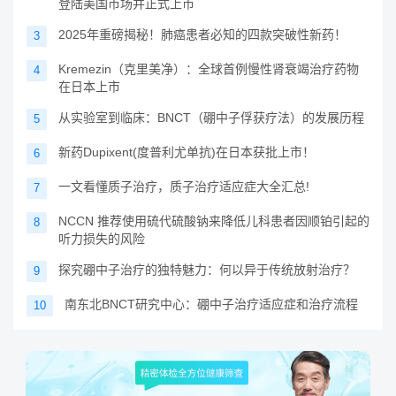
登陆美国市场并正式上市
2025年重磅揭秘！肺癌患者必知的四款突破性新药！
3
Kremezin（克里美净）：全球首例慢性肾衰竭治疗药物
4
在日本上市
从实验室到临床：BNCT（硼中子俘获疗法）的发展历程
5
新药Dupixent(度普利尤单抗)在日本获批上市！
6
一文看懂质子治疗，质子治疗适应症大全汇总!
7
NCCN 推荐使用硫代硫酸钠来降低儿科患者因顺铂引起的
8
听力损失的风险
探究硼中子治疗的独特魅力：何以异于传统放射治疗？
9
南东北BNCT研究中心：硼中子治疗适应症和治疗流程
10