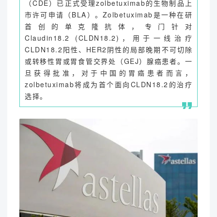
（
C
D
E
）
已
正
式
受
理
z
o
l
b
e
t
u
x
i
m
a
b
的
生
物
制
品
上
市
许
可
申
请
（
B
L
A
）
。
Z
o
l
b
e
t
u
x
i
m
a
b
是
一
种
在
研
首
创
的
单
克
隆
抗
体
，
专
门
针
对
C
l
a
u
d
i
n
1
8
.
2
(
C
L
D
N
1
8
.
2
)
，
用
于
一
线
治
疗
C
L
D
N
1
8
.
2
阳
性
、
H
E
R
2
阴
性
的
局
部
晚
期
不
可
切
除
或
转
移
性
胃
或
胃
食
管
交
界
处
（
G
E
J
）
腺
癌
患
者
。
一
旦
获
得
批
准
，
对
于
中
国
的
胃
癌
患
者
而
言
，
z
o
l
b
e
t
u
x
i
m
a
b
将
成
为
首
个
面
向
C
L
D
N
1
8
.
2
的
治
疗
选
择
。