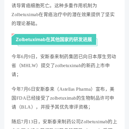
诱
导
胃
癌
细
胞
死
亡
。
这
种
多
重
作
用
机
制
为
Z
o
l
b
e
t
u
x
i
m
a
b
在
胃
癌
治
疗
中
的
潜
在
效
果
提
供
了
坚
实
的
理
论
基
础
。
Z
o
l
b
e
t
u
x
i
m
a
b
在
其
他
国
家
的
研
发
进
展
今
年
6
月
9
日
，
安
斯
泰
来
制
药
集
团
已
向
日
本
厚
生
劳
动
省
（
M
H
L
W
）
提
交
了
z
o
l
b
e
t
u
x
i
m
a
b
的
新
药
上
市
申
请
；
今
年
7
月
6
日
安
斯
泰
来
（
A
s
t
e
l
l
a
s
P
h
a
r
m
a
）
宣
布
，
美
国
F
D
A
已
经
接
受
了
z
o
l
b
e
t
u
x
i
m
a
b
的
生
物
制
品
许
可
申
请
（
B
L
A
）
，
并
授
予
其
优
先
审
评
资
格
；
随
后
7
月
1
3
日
，
安
斯
泰
来
制
药
公
司
Z
o
l
b
e
t
u
x
i
m
a
b
的
上