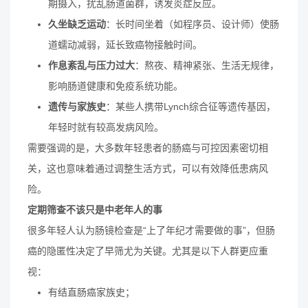
期摄入，扰乱肠道菌群，诱发炎症反应。
久坐缺乏运动
：长时间坐着（如程序员、设计师）使肠
道蠕动减弱，延长致癌物接触时间。
作息紊乱与压力过大
：熬夜、精神紧张、生活无规律，
影响肠道健康和免疫系统功能。
遗传与家族史
：某些人携带Lynch综合征等遗传基因，
年轻时就有较高发病风险。
需要强调的是，大多数年轻患者的肠癌与可控因素密切相
关，这也意味着通过调整生活方式，可以有效降低患病风
险。
定期筛查不该只是中老年人的事
很多年轻人认为肠镜检查是“上了年纪才需要做的事”，但肠
癌的隐匿性决定了早筛尤为关键。尤其是以下人群更应重
视：
有结直肠癌家族史；