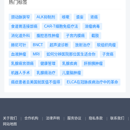
热门标签
颈动脉狭窄
ALK抑制剂
咳嗽
谵妄
肾癌
食道胃连接部癌
CAR-T细胞免疫疗法
溶瘤病毒
消化道外科
腹腔恶性肿瘤
子宫内膜癌
截肢
赫尼可针
BNCT
超声波诊断
放射治疗
软组织肉瘤
血液肿瘤
MRI
如何分辨医院那位医生适合你
子宫癌
乳腺癌宫颈癌
健康管理
乳腺疾病
肝胆胰肿瘤
机器人手术
乳腺癌治疗
儿童脑肿瘤
癌症患者去美国就医值不值得
ELCA在冠脉疾病治疗中的革命
关于我们
|
合作机构
|
法律声明
|
服务协议
|
隐私条款
|
联系我们
|
网站地图