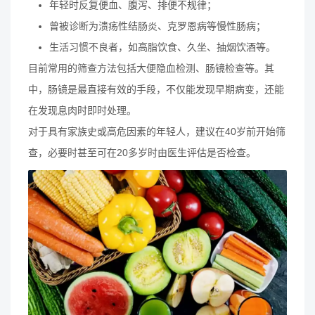
年轻时反复便血、腹泻、排便不规律；
曾被诊断为溃疡性结肠炎、克罗恩病等慢性肠病；
生活习惯不良者，如高脂饮食、久坐、抽烟饮酒等。
目前常用的筛查方法包括大便隐血检测、肠镜检查等。其
中，肠镜是最直接有效的手段，不仅能发现早期病变，还能
在发现息肉时即时处理。
对于具有家族史或高危因素的年轻人，建议在40岁前开始筛
查，必要时甚至可在20多岁时由医生评估是否检查。