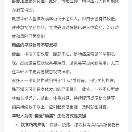
都会加重肠道负担。此外，情绪压抑、精神压力大也可能成
为潜在诱因。
虽然年轻人整体发病率仍低于老年人，但由于警觉性较低，
往往忽视早期症状，导致确诊时病情已进入中晚期，治疗难
度和风险显著增加。
肠癌的早期信号不容忽视
便血、排便习惯改变、腹部不适，是肠癌最常见的早期表
现。然而这些症状极易与痔疮、肠炎等常见问题混淆，尤其
在年轻人中更容易被忽视或误诊。
很多人一出现便血就归咎于“上火”或痔疮，自行买药处理，
殊不知这可能是身体发出的严重警告。此外，一些不典型症
状如长期乏力、贫血、体重减轻、持续腹泻或便秘交替等，
如果持续数周以上，应引起高度重视，及时就医排查。
年轻人为何“偏爱”肠癌？生活方式是关键
饮食结构失衡
：快餐、烧烤、甜饮料等高脂高糖食物长